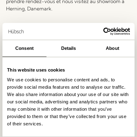
prendre rendez-vous et nous visitez au showroom à
Herning, Danemark.
Livraison 1-4 jours ouvrables
Retour 30 jours
Livraison gratuite à partir de
499 DKK
*
Consent
Details
About
This website uses cookies
Produits similaires
We use cookies to personalise content and ads, to
provide social media features and to analyse our traffic.
NOUVEAUTÉ
We also share information about your use of our site with
our social media, advertising and analytics partners who
may combine it with other information that you’ve
provided to them or that they’ve collected from your use
of their services.