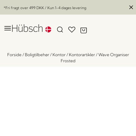
*Fri fragt over
499 DKK
/ Kun 1-4 dages levering
Forside
/
Boligtilbehør
/
Kontor
/
Kontorartikler
/
Wave Organiser
Frosted