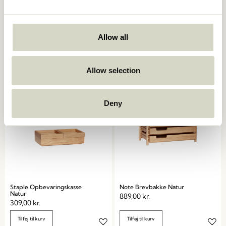
Afour Bakke Natur
Beak Clips Messingfarve
Allow all
(sæt af 8)
649,00
kr.
329,00
kr.
Tilføj til kurv
Tilføj til kurv
Allow selection
Deny
Staple Opbevaringskasse
Note Brevbakke Natur
Natur
889,00
kr.
309,00
kr.
Tilføj til kurv
Tilføj til kurv