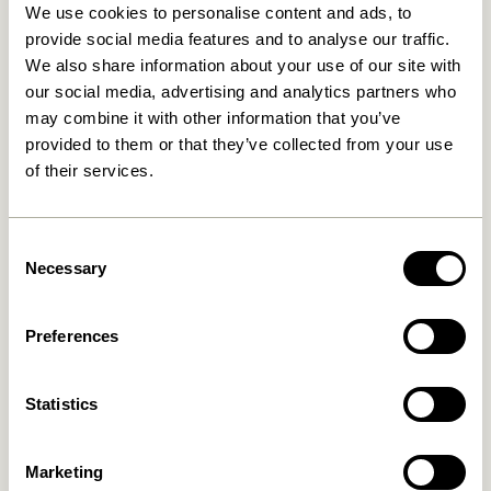
We use cookies to personalise content and ads, to
provide social media features and to analyse our traffic.
We also share information about your use of our site with
our social media, advertising and analytics partners who
may combine it with other information that you’ve
provided to them or that they’ve collected from your use
of their services.
Kanso Skrivebordsordner
Sortit Organiser Flerfarvet
Gul
(sæt af 4)
859,00
kr.
Consent
309,00
kr.
Necessary
Selection
Tilføj til kurv
Tilføj til kurv
Preferences
Statistics
Marketing