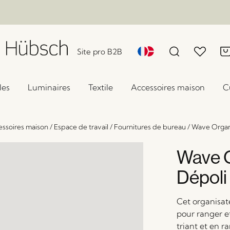
Site pro B2B
les
Luminaires
Textile
Accessoires maison
C
ssoires maison
/
Espace de travail
/
Fournitures de bureau
/
Wave Organi
Wave O
Dépoli
Cet organisate
pour ranger e
triant et en r