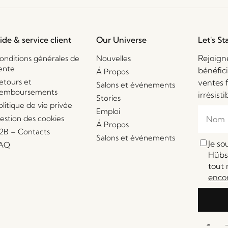
ide & service client
Our Universe
Let's St
Rejoign
onditions générales de
Nouvelles
ente
bénéfic
Á Propos
etours et
ventes 
Salons et événements
emboursements
irrésisti
Stories
olitique de vie privée
Emploi
estion des cookies
Á Propos
2B – Contacts
Salons et événements
Je s
AQ
Hübsc
tout 
enco