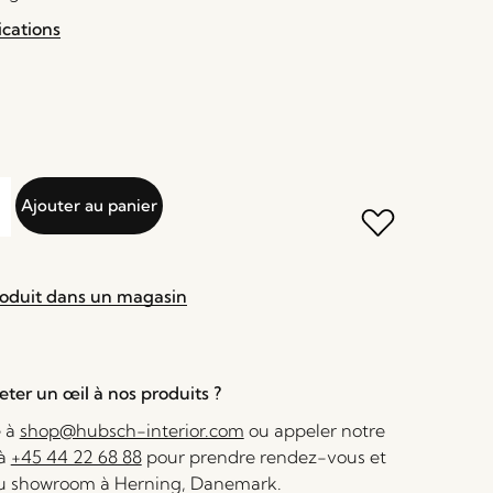
ications
Ajouter au panier
roduit dans un magasin
ter un œil à nos produits ?
e à
shop@hubsch-interior.com
ou appeler notre
 à
+45 44 22 68 88
pour prendre rendez-vous et
au showroom à Herning, Danemark.