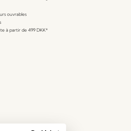
ours ouvrables
s
ite à partir de
499 DKK
*