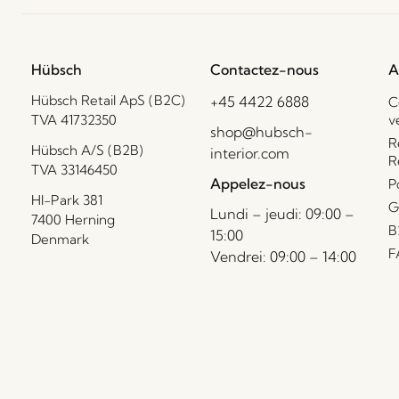
Hübsch
Contactez-nous
A
Hübsch Retail ApS (B2C)
+45 4422 6888
C
TVA 41732350
v
shop@hubsch-
R
Hübsch A/S (B2B)
interior.com
R
TVA 33146450
Appelez-nous
P
HI-Park 381
G
Lundi – jeudi: 09:00 –
7400 Herning
B
15:00
Denmark
F
Vendrei: 09:00 – 14:00