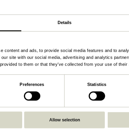
11x11xh3cm
760
Details
Voir les instructions
À l'intérieur
e content and ads, to provide social media features and to analy
 our site with our social media, advertising and analytics partn
 provided to them or that they’ve collected from your use of their
Preferences
Statistics
Allow selection