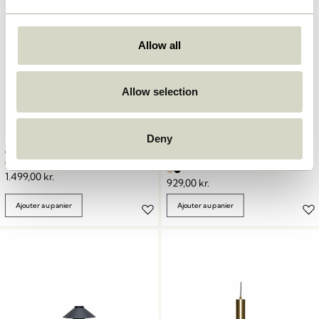
Allow all
Allow selection
Deny
Chipper Lampe de table
Chand Pendule Trapez Naturel
Sable/Burgundy
1.499,00
kr.
929,00
kr.
Ajouter au panier
Ajouter au panier