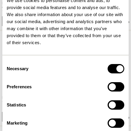
We use cookies to personalise content and ads, to
Mush Lampe de table Mini Bleu
Mush Lampe de table Mini
claire
Rouge
provide social media features and to analyse our traffic.
1.399,00
kr.
1.399,00
kr.
We also share information about your use of our site with
our social media, advertising and analytics partners who
Ajouter au panier
Ajouter au panier
may combine it with other information that you’ve
provided to them or that they’ve collected from your use
of their services.
Consent
Necessary
Selection
Preferences
Ray Pendule Noir
Chand Pendule Ovale Naturel
1.049,00
kr.
Statistics
1.899,00
kr.
Ajouter au panier
Ajouter au panier
Marketing