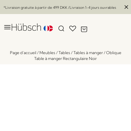
*Livraison gratuite à partir de
499 DKK
/Livraison 1-4 jours ouvrables
Page d'accueil
/
Meubles
/
Tables
/
Tables à manger
/
Oblique
Table à manger Rectangulaire Noir