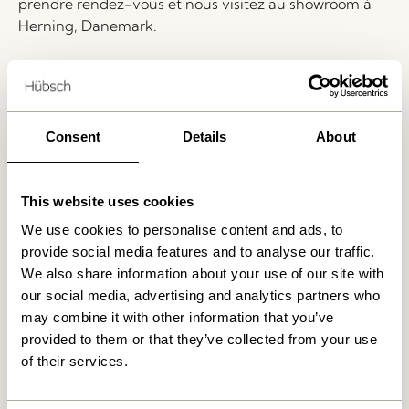
prendre rendez-vous et nous visitez au showroom à
Herning, Danemark.
Livraison 1-4 jours ouvrables
Retour 30 jours
Livraison gratuite à partir de
499 DKK
*
Consent
Details
About
This website uses cookies
Produits similaires
We use cookies to personalise content and ads, to
provide social media features and to analyse our traffic.
We also share information about your use of our site with
our social media, advertising and analytics partners who
may combine it with other information that you’ve
provided to them or that they’ve collected from your use
of their services.