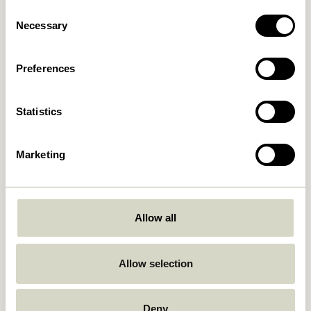
Consent
Necessary
Selection
Hock Table à manger Noir
Oblique Table à manger
Ronde Noir
4.999,00
kr.
6.599,00
kr.
Preferences
Ajouter au panier
Ajouter au panier
Statistics
Marketing
Allow all
Oblique Table à manger
Ground Table à manger
Allow selection
Ronde Olive
Carré Naturel
7.249,00
kr.
6.599,00
kr.
Deny