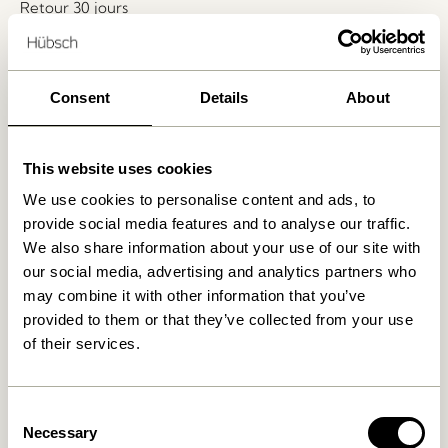
Retour 30 jours
Livraison gratuite à partir de
499 DKK
*
Consent
Details
About
Produits similaires
This website uses cookies
We use cookies to personalise content and ads, to
provide social media features and to analyse our traffic.
We also share information about your use of our site with
our social media, advertising and analytics partners who
may combine it with other information that you’ve
provided to them or that they’ve collected from your use
of their services.
Hock Table à manger Noir
Oblique Table à manger
Rectangulaire Noir
4.999,00
kr.
Consent
Necessary
Selection
8.899,00
kr.