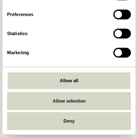
Ajouter au panier
Ajouter au panier
Preferences
Statistics
Marketing
Allow all
Oblique Table à manger
Ground Table à manger
Ronde Olive
Carré Naturel
7.249,00
kr.
6.599,00
kr.
Allow selection
Ajouter au panier
Ajouter au panier
Deny