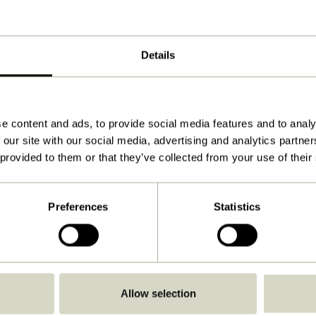
Bleu, Marron, Rouge Pâle, Sable
Details
50x50cm
915
Chiffon et eau
e content and ads, to provide social media features and to analy
 our site with our social media, advertising and analytics partn
30
 provided to them or that they’ve collected from your use of their
Non
Non
Preferences
Statistics
Frois
Non
Voir les instructions
Allow selection
À l'intérieur