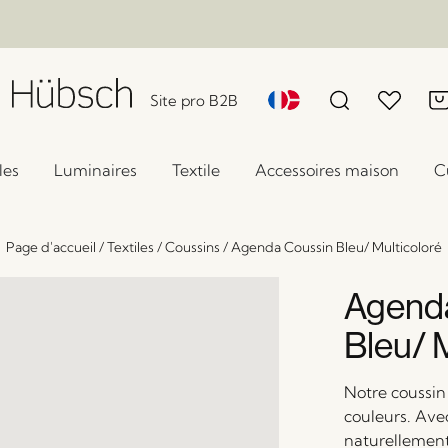
Site pro B2B
les
Luminaires
Textile
Accessoires maison
C
Page d'accueil
/
Textiles
/
Coussins
/
Agenda Coussin Bleu/ Multicoloré
Agend
Bleu/ 
Notre coussin
couleurs. Avec
naturellement