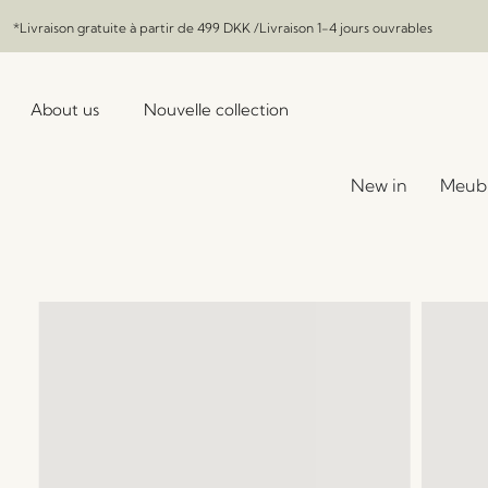
*Livraison gratuite à partir de
499 DKK
/Livraison 1-4 jours ouvrables
About us
Nouvelle collection
New in
Meub