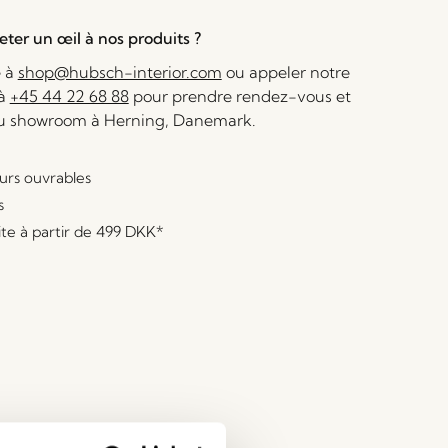
ter un œil à nos produits ?
e à
shop@hubsch-interior.com
ou appeler notre
 à
+45 44 22 68 88
pour prendre rendez-vous et
au showroom à Herning, Danemark.
ours ouvrables
s
ite à partir de
499 DKK
*