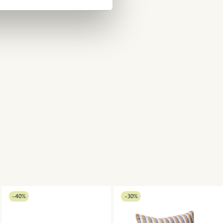
-40%
-30%