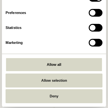
449,00
kr.
419,00
kr.
Ajouter au panier
Ajouter au panier
Preferences
Statistics
Marketing
Allow all
Ori Coussin Olive/Beige
Muted Coussin d Gris foncé
449,00
kr.
249,00
kr.
Allow selection
Ajouter au panier
Ajouter au panier
-40%
Deny