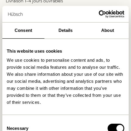
Livraison 1-4 jours ouvrables
Retour 30 jours
Livraison gratuite à partir de
499 DKK
*
Consent
Details
About
Produits similaires
This website uses cookies
We use cookies to personalise content and ads, to
provide social media features and to analyse our traffic.
We also share information about your use of our site with
our social media, advertising and analytics partners who
may combine it with other information that you’ve
provided to them or that they’ve collected from your use
of their services.
Morph Coussin Bleu claire
Morph Coussin Rouge Pâle
Consent
Necessary
Selection