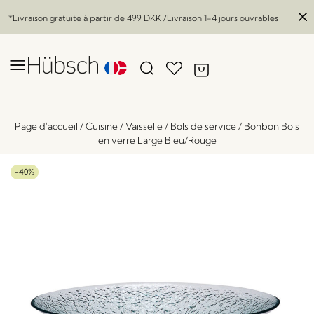
*Livraison gratuite à partir de
499 DKK
/Livraison 1-4 jours ouvrables
Page d'accueil
/
Cuisine
/
Vaisselle
/
Bols de service
/
Bonbon Bols
en verre Large Bleu/Rouge
-40%