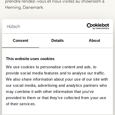
prendre rendez-vous et nous visitez au showroom à
Herning, Danemark.
Livraison 1-4 jours ouvrables
Retour 30 jours
Livraison gratuite à partir de
499 DKK
*
Consent
Details
About
This website uses cookies
Produits similaires
We use cookies to personalise content and ads, to
provide social media features and to analyse our traffic.
We also share information about your use of our site with
our social media, advertising and analytics partners who
may combine it with other information that you’ve
provided to them or that they’ve collected from your use
of their services.