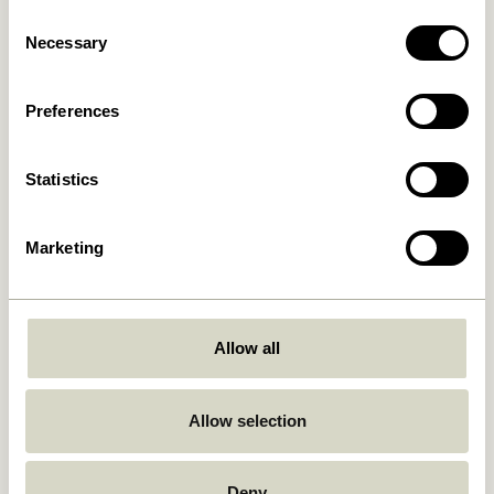
Consent
Necessary
Selection
Amare Bol Small Maroon
Fuyu Assiette Medium
Texturé
149,00
kr.
48,00
kr.
Preferences
Ajouter au panier
Ajouter au panier
Statistics
Marketing
Allow all
Kiosk Bols en verre Bleu
Gem Plat Transparent
Allow selection
849,00
kr.
199,00
kr.
Ajouter au panier
Ajouter au panier
Deny