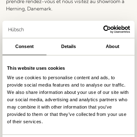
prendre rendez-vous et nous visitez au showroom à
Herning, Danemark.
Livraison 1-4 jours ouvrables
Retour 30 jours
Livraison gratuite à partir de
499 DKK
*
Consent
Details
About
This website uses cookies
Produits similaires
We use cookies to personalise content and ads, to
provide social media features and to analyse our traffic.
We also share information about your use of our site with
our social media, advertising and analytics partners who
may combine it with other information that you’ve
provided to them or that they’ve collected from your use
of their services.