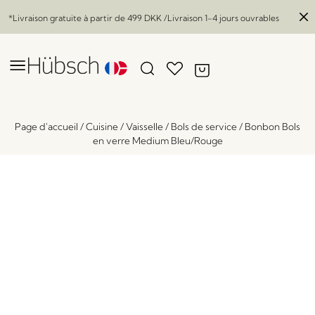
*Livraison gratuite à partir de
499 DKK
/Livraison 1-4 jours ouvrables
Page d'accueil
/
Cuisine
/
Vaisselle
/
Bols de service
/
Bonbon Bols
en verre Medium Bleu/Rouge