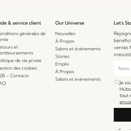
ide & service client
Our Universe
Let's St
Rejoign
onditions générales de
Nouvelles
ente
bénéfic
Á Propos
etours et
ventes 
Salons et événements
emboursements
irrésisti
Stories
olitique de vie privée
Emploi
estion des cookies
Á Propos
2B – Contacts
Salons et événements
Je s
AQ
Hübsc
tout 
enco