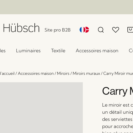
Site pro B2B
les
Luminaires
Textile
Accessoires maison
C
'accueil
/
Accessoires maison
/
Miroirs
/
Miroirs muraux
/
Carry Miroir mur
Carry M
Le miroir est
un détail uni
des serviettes
pour accrocher