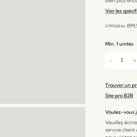
bien plus enc
Voir les spécif
899
1.799,00
kr.
Min. 1 unités
Trouver un p
Site pro B2B
Voulez-vous je
Veuillez écrir
service client