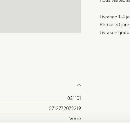
nous visitez 
Livraison 1-4 j
Retour 30 jour
Livraison gratu
021101
5712772072219
Verre
Noir