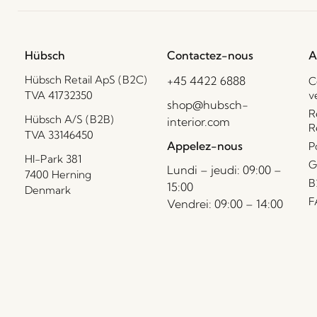
Hübsch
Contactez-nous
A
Hübsch Retail ApS (B2C)
+45 4422 6888
C
TVA 41732350
v
shop@hubsch-
R
Hübsch A/S (B2B)
interior.com
R
TVA 33146450
Appelez-nous
P
HI-Park 381
G
Lundi – jeudi: 09:00 –
7400 Herning
B
15:00
Denmark
F
Vendrei: 09:00 – 14:00