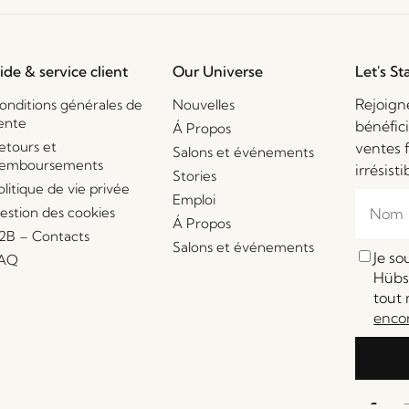
ide & service client
Our Universe
Let's St
Rejoign
onditions générales de
Nouvelles
ente
bénéfic
Á Propos
etours et
ventes 
Salons et événements
emboursements
irrésisti
Stories
olitique de vie privée
Emploi
estion des cookies
Á Propos
2B – Contacts
Salons et événements
Je s
AQ
Hübsc
tout 
enco