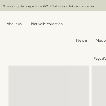
*Livraison gratuite à partir de
499 DKK
/Livraison 1-4 jours ouvrables
About us
Nouvelle collection
New in
Meub
Page d'a