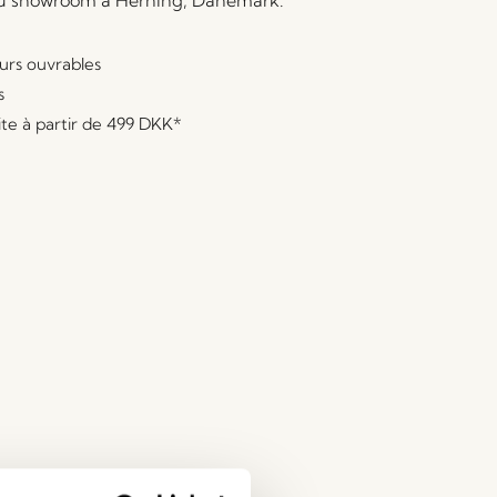
au showroom à Herning, Danemark.
ours ouvrables
s
ite à partir de
499 DKK
*