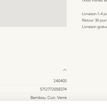
nous visitez 
Livraison 1-4 j
Retour 30 jour
Livraison gratu
240403
5712772058374
Bambou, Cuir, Verre
Naturel