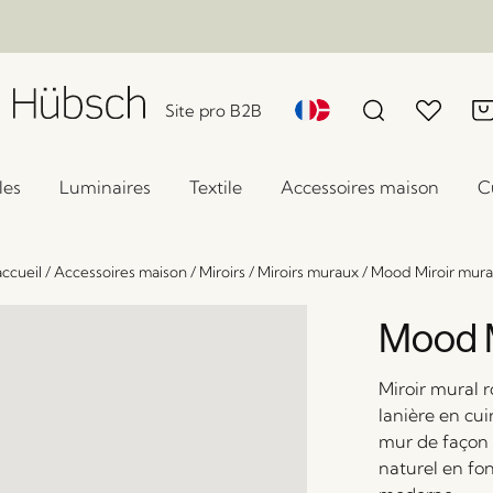
Site pro B2B
les
Luminaires
Textile
Accessoires maison
C
ccueil
/
Accessoires maison
/
Miroirs
/
Miroirs muraux
/
Mood Miroir mura
Mood M
Miroir mural 
lanière en cui
mur de façon 
naturel en fo