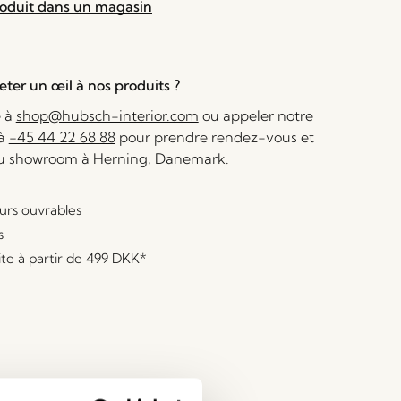
roduit dans un magasin
ter un œil à nos produits ?
e à
shop@hubsch-interior.com
ou appeler notre
 à
+45 44 22 68 88
pour prendre rendez-vous et
au showroom à Herning, Danemark.
ours ouvrables
s
ite à partir de
499 DKK
*