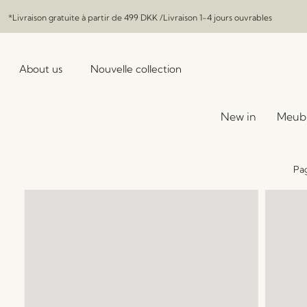
*Livraison gratuite à partir de
499 DKK
/Livraison 1-4 jours ouvrables
About us
Nouvelle collection
New in
Meub
Pag