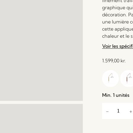
finement trav
graphique qu
décoration. Pa
une lumière co
cette appliqu
chaleur et le 
Voir les spécif
1.599,00
kr.
Min. 1 unités