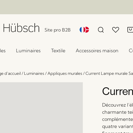
Site pro B2B
les
Luminaires
Textile
Accessoires maison
C
e d'accueil
/
Luminaires
/
Appliques murales
/
Current Lampe murale Sa
Curren
Découvrez l’é
charmante tei
complémente a
quatre variant