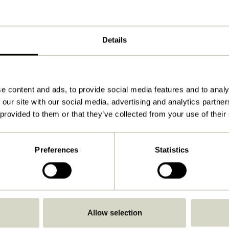
71x30xh111cm
3.800
Details
Oui
Télécharger
Voir les instructions
e content and ads, to provide social media features and to analy
 our site with our social media, advertising and analytics partn
6,0
 provided to them or that they’ve collected from your use of their
E27
IP20
Preferences
Statistics
C
Avec câble / connecteur
Non
Non
Allow selection