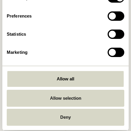
Ajouter au panier
Ajouter au panier
Preferences
Statistics
Marketing
Allow all
Sui Verre à eau Bubbles
Snacky Boules Blanc/Vert
Transparent
(set de 2)
469,00
kr.
42,00
kr.
Allow selection
Ajouter au panier
Ajouter au panier
Deny