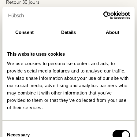
Retour 30 jours
Livraison gratuite à partir de
499 DKK
*
Consent
Details
About
Produits similaires
This website uses cookies
We use cookies to personalise content and ads, to
provide social media features and to analyse our traffic.
We also share information about your use of our site with
our social media, advertising and analytics partners who
may combine it with other information that you’ve
provided to them or that they’ve collected from your use
of their services.
Hide Boîte de rangement
Sui Carafe Bubbles
Naturel
Transparent
Consent
649,00
kr.
199,00
kr.
Necessary
Selection