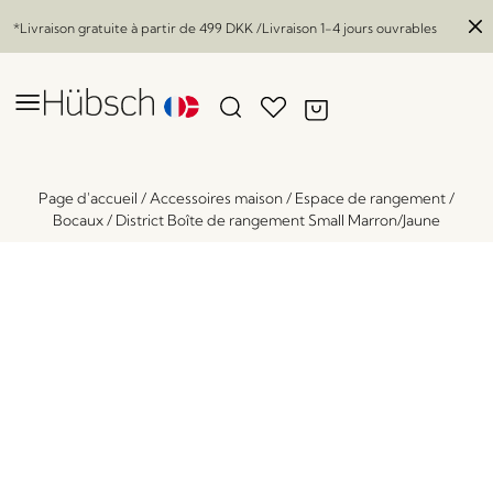
*Livraison gratuite à partir de
499 DKK
/Livraison 1-4 jours ouvrables
Page d'accueil
/
Accessoires maison
/
Espace de rangement
/
Bocaux
/
District Boîte de rangement Small Marron/Jaune