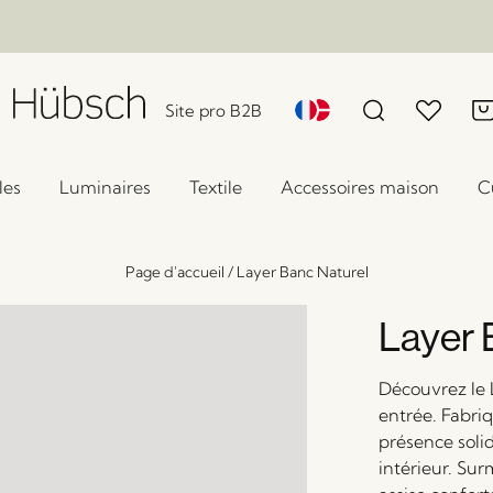
Site pro B2B
les
Luminaires
Textile
Accessoires maison
C
Page d'accueil
/
Layer Banc Naturel
Layer 
Découvrez le 
entrée. Fabriq
présence soli
intérieur. Sur