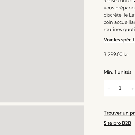
assise confor
vous préparez 
discrète, le 
coin accueilla
routines quoti
Voir les spécif
3.299,00
kr.
Min. 1 unités
Trouver un p
Site pro B2B