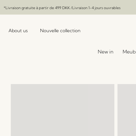
*Livraison gratuite à partir de
499 DKK
/Livraison 1-4 jours ouvrables
About us
Nouvelle collection
New in
Meub