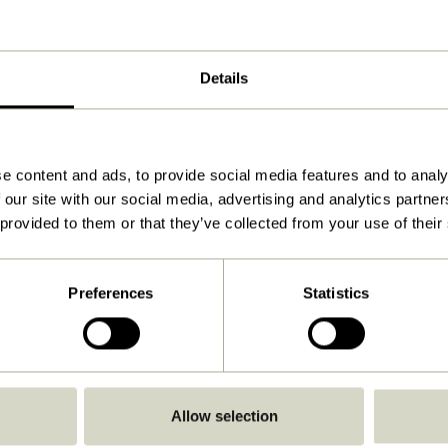
100000
4
Details
5
Gris clair, Naturel
132x40xh47cm
e content and ads, to provide social media features and to analy
19.000
 our site with our social media, advertising and analytics partn
 provided to them or that they’ve collected from your use of their
Non
Chiffon essoré
Preferences
Statistics
Non
Non
Non
Allow selection
Non