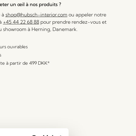
ter un œil à nos produits ?
e à
shop@hubsch-interior.com
ou appeler notre
 à
+45 44 22 68 88
pour prendre rendez-vous et
au showroom à Herning, Danemark.
ours ouvrables
s
ite à partir de
499 DKK
*