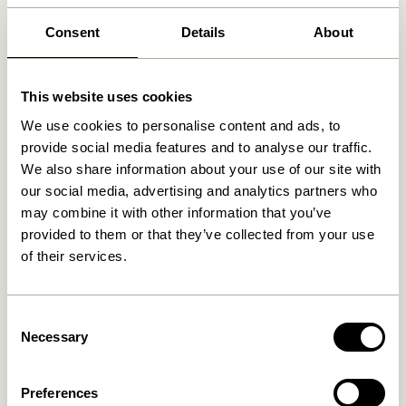
Consent
Details
About
Produits similaires
This website uses cookies
We use cookies to personalise content and ads, to
provide social media features and to analyse our traffic.
We also share information about your use of our site with
our social media, advertising and analytics partners who
may combine it with other information that you’ve
provided to them or that they’ve collected from your use
of their services.
Nobby Buffet Naturel
Nobby Table console
Naturel
8.099,00
kr.
Consent
3.849,00
kr.
Necessary
Selection
Ajouter au panier
Ajouter au panier
Preferences