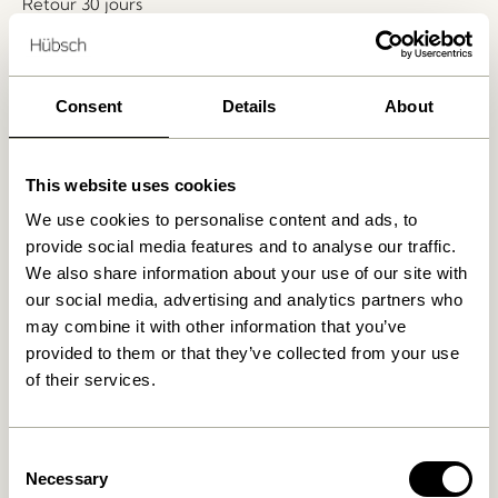
Retour 30 jours
Livraison gratuite à partir de
499 DKK
*
Consent
Details
About
Produits similaires
This website uses cookies
We use cookies to personalise content and ads, to
provide social media features and to analyse our traffic.
We also share information about your use of our site with
our social media, advertising and analytics partners who
may combine it with other information that you’ve
provided to them or that they’ve collected from your use
of their services.
Kanso Organiseur de bureau
Socle Serre-livres Naturel
Jaune
419,00
kr.
Consent
Necessary
Selection
309,00
kr.