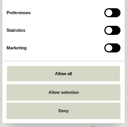
Ajouter au panier
Ajouter au panier
Preferences
Statistics
Marketing
Allow all
Sui Carafe Bubbles
Sculpt Serre-livres
Transparent
Bleu/Transparent
199,00
kr.
859,00
kr.
Allow selection
Ajouter au panier
Ajouter au panier
Deny