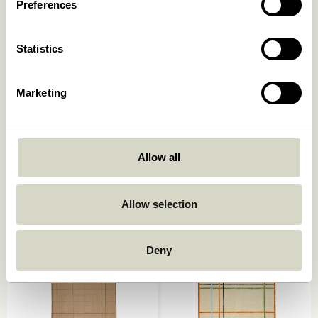
Preferences
Statistics
Marketing
Poppy Tapis Large
AtYourFeet Tapis de rivière
Gris/Blanc
Multicoloré
Allow all
859,00
kr.
2.099,00
kr.
Ajouter au panier
Ajouter au panier
Allow selection
Deny