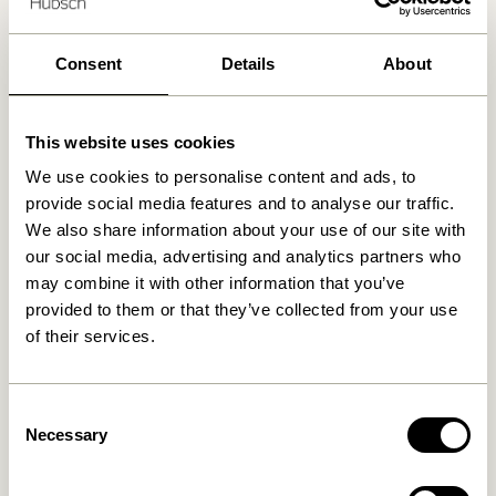
Consent
Details
About
Produits similaires
This website uses cookies
We use cookies to personalise content and ads, to
provide social media features and to analyse our traffic.
We also share information about your use of our site with
our social media, advertising and analytics partners who
may combine it with other information that you’ve
provided to them or that they’ve collected from your use
of their services.
Waku Tapis Sable
Cottage Tapis de rivière
Marron
2.099,00
kr.
859,00
kr.
Consent
Necessary
Ajouter au panier
Ajouter au panier
Selection