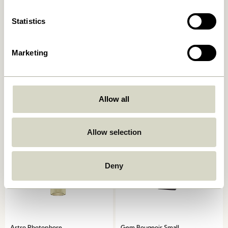
Statistics
Marketing
Kindred Bougeoir Gris clair
Astro Bougeoir Rouge Pâle
(set de 2)
559,00
kr.
559,00
kr.
Allow all
Ajouter au panier
Ajouter au panier
Allow selection
Deny
Astro Photophore
Gem Bougeoir Small