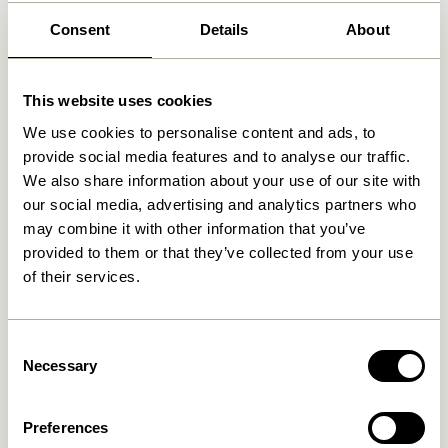
Consent
Details
About
This website uses cookies
We use cookies to personalise content and ads, to
provide social media features and to analyse our traffic.
We also share information about your use of our site with
our social media, advertising and analytics partners who
may combine it with other information that you’ve
Doodle Bougeoir Bleu
Block Bougeoir
provided to them or that they’ve collected from your use
Marron/Green &
Gray/Rouge Pâle (set de 2)
of their services.
76,00
kr.
419,00
kr.
Ajouter au panier
Ajouter au panier
Consent
Necessary
Selection
Preferences