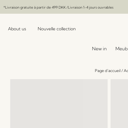
*Livraison gratuite à partir de
499 DKK
/Livraison 1-4 jours ouvrables
About us
Nouvelle collection
New in
Meub
Page d'accueil
/
Ac