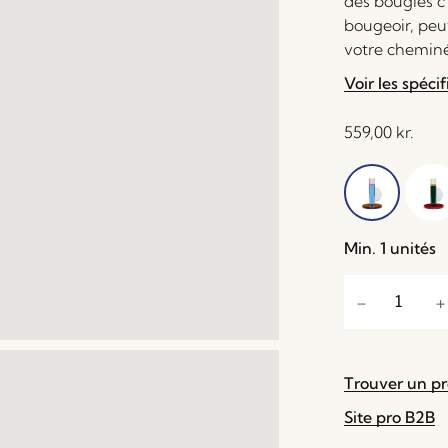
des bougies c
bougeoir, peu
votre cheminée
Voir les spécif
559,00
kr.
Min. 1 unités
Trouver un p
Site pro B2B