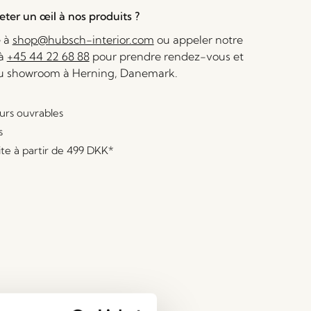
ter un œil à nos produits ?
e à
shop@hubsch-interior.com
ou appeler notre
 à
+45 44 22 68 88
pour prendre rendez-vous et
au showroom à Herning, Danemark.
ours ouvrables
s
ite à partir de
499 DKK
*