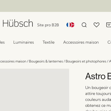
Site pro B2B
les
Luminaires
Textile
Accessoires maison
C
cessoires maison
/
Bougeoirs & lanternes
/
Bougeoirs et photophores
/
A
Astro 
Un bougeoir 
attire toujou
couleurs audac
obtenez ce ma