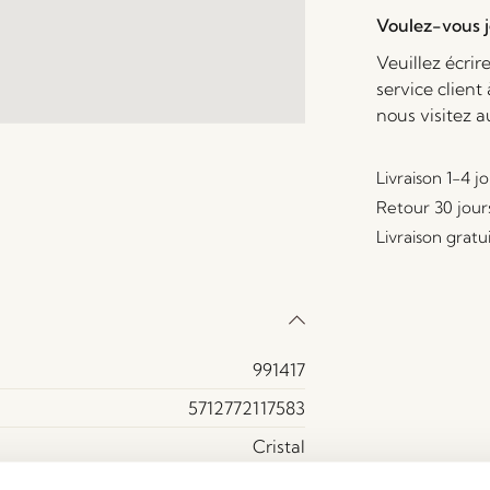
Voulez-vous je
Veuillez écrir
service client
nous visitez 
Livraison 1-4 j
Retour 30 jour
Livraison gratu
991417
5712772117583
Cristal
Bleu, Marron, Rouge Pâle