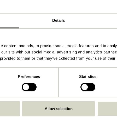
ø10xh14cm
380
Details
Voir les instructions
Non
Non
e content and ads, to provide social media features and to analy
 our site with our social media, advertising and analytics partn
À l'intérieur
 provided to them or that they’ve collected from your use of their
Preferences
Statistics
Allow selection