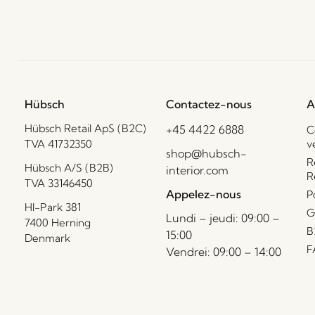
Hübsch
Contactez-nous
A
Hübsch Retail ApS (B2C)
+45 4422 6888
C
TVA 41732350
v
shop@hubsch-
R
Hübsch A/S (B2B)
interior.com
R
TVA 33146450
Appelez-nous
P
HI-Park 381
G
Lundi – jeudi: 09:00 –
7400 Herning
B
15:00
Denmark
F
Vendrei: 09:00 – 14:00