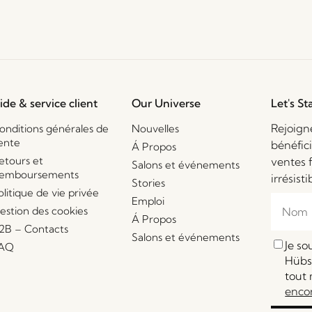
ide & service client
Our Universe
Let's St
Rejoign
onditions générales de
Nouvelles
ente
bénéfic
Á Propos
etours et
ventes 
Salons et événements
emboursements
irrésisti
Stories
olitique de vie privée
Emploi
estion des cookies
Á Propos
2B – Contacts
Salons et événements
Je s
AQ
Hübsc
tout 
enco