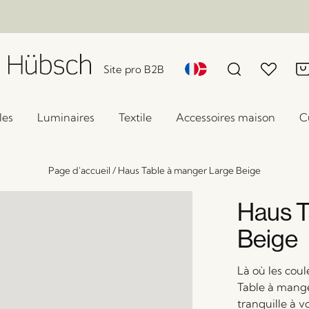
Site pro B2B
les
Luminaires
Textile
Accessoires maison
C
Page d'accueil
/
Haus Table à manger Large Beige
Haus T
Beige
Là où les coul
Table à mange
tranquille à v