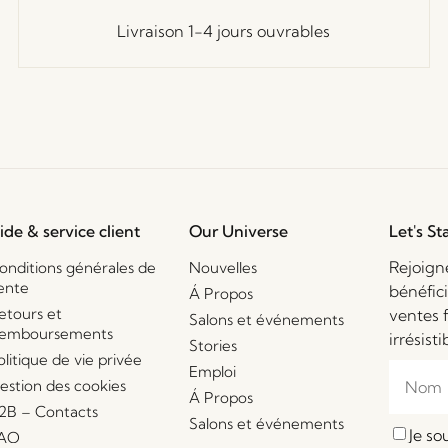
Livraison 1-4 jours ouvrables
ide & service client
Our Universe
Let's St
Rejoign
onditions générales de
Nouvelles
ente
bénéfic
Á Propos
etours et
ventes 
Salons et événements
emboursements
irrésisti
Stories
olitique de vie privée
Emploi
estion des cookies
Á Propos
2B – Contacts
Salons et événements
Je s
AQ