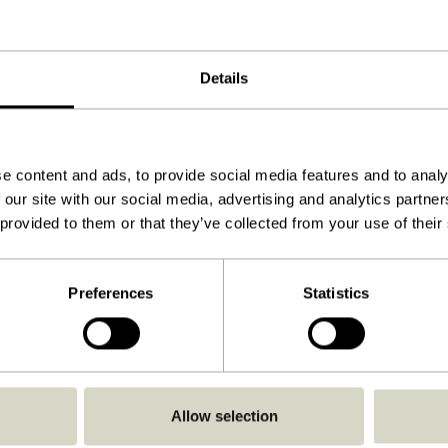
191x80xh76cm
20.000
Details
70
191
e content and ads, to provide social media features and to analy
Oui
 our site with our social media, advertising and analytics partn
 provided to them or that they’ve collected from your use of their
Voir les instructions
olongée, nous vous recommandons de
t la saison hivernale.
Preferences
Statistics
Allow selection