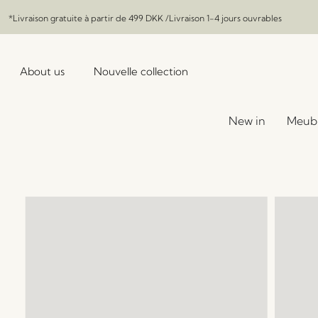
*Livraison gratuite à partir de
499 DKK
/Livraison 1-4 jours ouvrables
About us
Nouvelle collection
New in
Meub