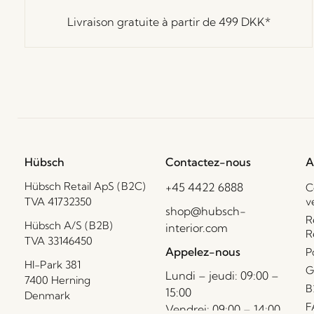
Livraison gratuite à partir de
499 DKK
*
Hübsch
Contactez-nous
A
Hübsch Retail ApS (B2C)
+45 4422 6888
C
TVA 41732350
v
shop@hubsch-
R
Hübsch A/S (B2B)
interior.com
R
TVA 33146450
Appelez-nous
P
HI-Park 381
G
Lundi – jeudi: 09:00 –
7400 Herning
B
15:00
Denmark
F
Vendrei: 09:00 – 14:00