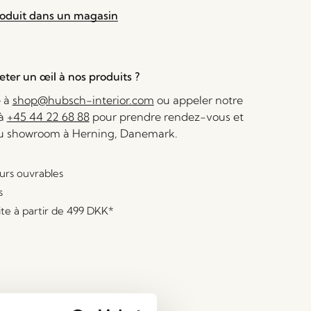
roduit dans un magasin
ter un œil à nos produits ?
e à
shop@hubsch-interior.com
ou appeler notre
 à
+45 44 22 68 88
pour prendre rendez-vous et
au showroom à Herning, Danemark.
ours ouvrables
s
ite à partir de
499 DKK
*