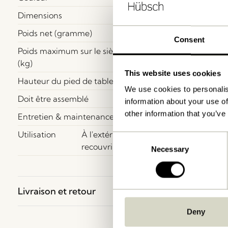
Dimensions
Poids net (gramme)
Consent
Poids maximum sur le siège
(kg)
This website uses cookies
Hauteur du pied de table
We use cookies to personalis
Doit être assemblé
information about your use of
other information that you’ve
Entretien & maintenance
Utilisation
À l'extérieur. Pour une longévité pr
Consent
recouvrir le mobilier d'extérieur pendan
Necessary
Selection
Livraison et retour
Deny