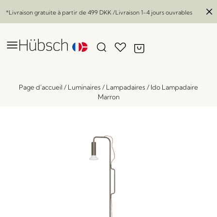
*Livraison gratuite à partir de
499 DKK
/Livraison 1-4 jours ouvrables
Page d'accueil
/
Luminaires
/
Lampadaires
/
Ido Lampadaire
Marron