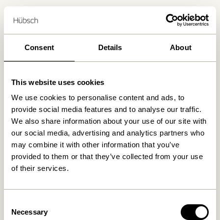
Livraison 1-4 jours ouvrables
Retour 30 jours
Livraison gratuite à partir de
499 DKK
*
Consent
Details
About
This website uses cookies
Produits similaires
We use cookies to personalise content and ads, to
provide social media features and to analyse our traffic.
We also share information about your use of our site with
our social media, advertising and analytics partners who
may combine it with other information that you’ve
provided to them or that they’ve collected from your use
of their services.
Consent
Necessary
Reflector Lampadaire
Reflector Lampadaire
Selection
Orange
Marron