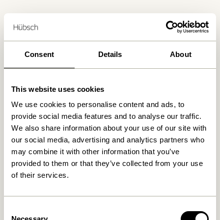
Livraison 1-4 jours ouvrables
Retour 30 jours
Livraison gratuite à partir de
499 DKK
*
Consent
Details
About
This website uses cookies
Produits similaires
We use cookies to personalise content and ads, to
provide social media features and to analyse our traffic.
-10%
We also share information about your use of our site with
our social media, advertising and analytics partners who
may combine it with other information that you’ve
provided to them or that they’ve collected from your use
of their services.
Consent
Necessary