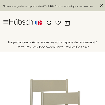
*Livraison gratuite à partir de
499 DKK
/Livraison 1-4 jours ouvrables
Page d'accueil
/
Accessoires maison
/
Espace de rangement
/
Porte-revues
/
Inbetween Porte-revues Gris clair