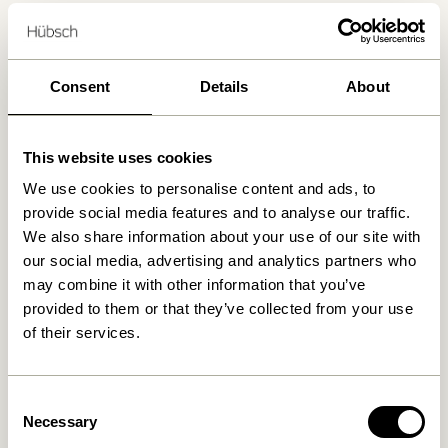
Retour 30 jours
Livraison gratuite à partir de
499 DKK
*
Consent
Details
About
Produits similaires
This website uses cookies
We use cookies to personalise content and ads, to
-10%
provide social media features and to analyse our traffic.
We also share information about your use of our site with
our social media, advertising and analytics partners who
may combine it with other information that you’ve
provided to them or that they’ve collected from your use
of their services.
Consent
Gap Porte-revues Naturel
Slope Porte revue mural
Sable
1.299,00
kr.
Necessary
Selection
859,00
kr.
773,10
kr.