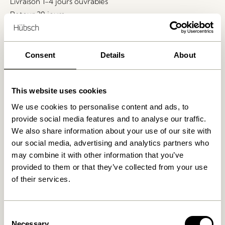
Livraison 1-4 jours ouvrables
Retour 30 jours
Livraison gratuite à partir de
499 DKK
*
Consent
Details
About
Produits similaires
This website uses cookies
We use cookies to personalise content and ads, to
provide social media features and to analyse our traffic.
We also share information about your use of our site with
our social media, advertising and analytics partners who
may combine it with other information that you’ve
provided to them or that they’ve collected from your use
of their services.
Tento Plaid Jaune
Tento Plaid Vert
Consent
Necessary