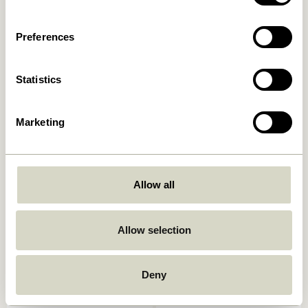
Ajouter au panier
Ajouter au panier
Preferences
Statistics
Marketing
Allow all
Pavilion Plaid Block
Pavilion Plaid Bande
Bleu/ Multicoloré
Ocre/ Multicoloré
999,00
kr.
939,00
kr.
Allow selection
Ajouter au panier
Ajouter au panier
Deny