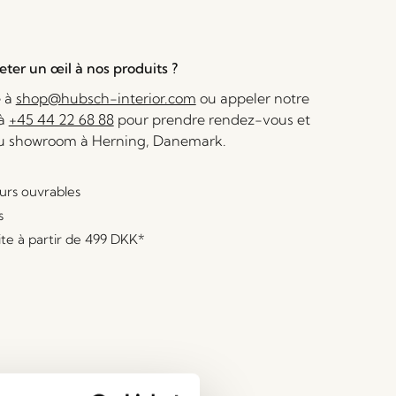
ter un œil à nos produits ?
e à
shop@hubsch-interior.com
ou appeler notre
 à
+45 44 22 68 88
pour prendre rendez-vous et
au showroom à Herning, Danemark.
ours ouvrables
s
ite à partir de
499 DKK
*