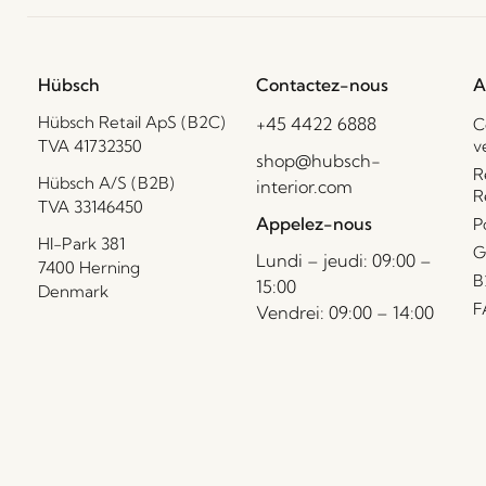
Hübsch
Contactez-nous
A
Hübsch Retail ApS (B2C)
+45 4422 6888
C
TVA 41732350
v
shop@hubsch-
R
Hübsch A/S (B2B)
interior.com
R
TVA 33146450
Appelez-nous
P
HI-Park 381
G
Lundi – jeudi: 09:00 –
7400 Herning
B
15:00
Denmark
F
Vendrei: 09:00 – 14:00