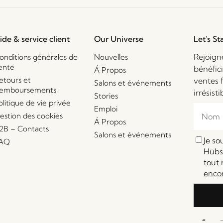
ide & service client
Our Universe
Let's St
Rejoign
onditions générales de
Nouvelles
ente
bénéfic
Á Propos
etours et
ventes 
Salons et événements
emboursements
irrésisti
Stories
olitique de vie privée
Emploi
estion des cookies
Á Propos
2B – Contacts
Salons et événements
Je s
AQ
Hübsc
tout 
enco