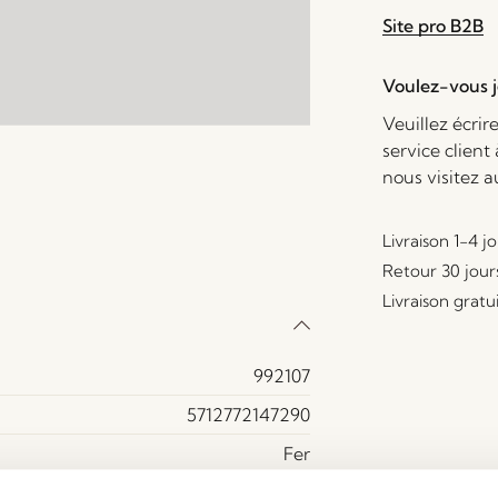
Site pro B2B
Voulez-vous je
Veuillez écrir
service client
nous visitez 
Livraison 1-4 j
Retour 30 jour
Livraison gratu
992107
5712772147290
Fer
Bleu, Marron, Vert, Violet