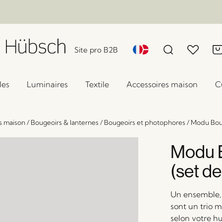
Site pro B2B
les
Luminaires
Textile
Accessoires maison
C
s maison
/
Bougeoirs & lanternes
/
Bougeoirs et photophores
/
Modu Boug
Modu B
(set de
Un ensemble, 
sont un trio m
selon votre h