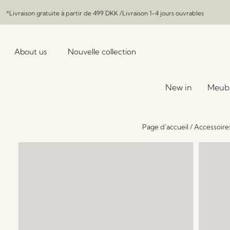
*Livraison gratuite à partir de
499 DKK
/Livraison 1-4 jours ouvrables
About us
Nouvelle collection
New in
Meub
Page d'accueil
/
Accessoire