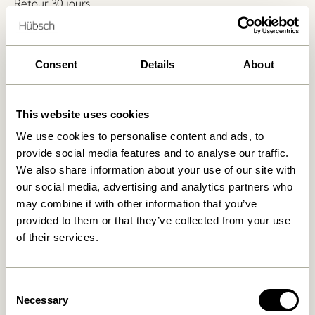
Retour 30 jours
Livraison gratuite à partir de
499 DKK
*
Consent
Details
About
Produits similaires
This website uses cookies
We use cookies to personalise content and ads, to
provide social media features and to analyse our traffic.
We also share information about your use of our site with
our social media, advertising and analytics partners who
may combine it with other information that you’ve
provided to them or that they’ve collected from your use
of their services.
Blend Coussin Bleu foncé
Blend Coussin Bleu claire
Consent
419,00
kr.
419,00
kr.
Necessary
Selection