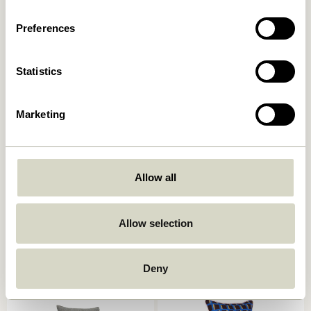
Ajouter au panier
Ajouter au panier
Preferences
Statistics
Marketing
Allow all
Ori Coussin Olive/Beige
Muted Coussin d Gris foncé
449,00
kr.
249,00
kr.
Allow selection
Ajouter au panier
Ajouter au panier
-40%
Deny