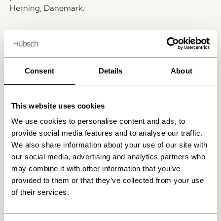
Herning, Danemark.
Livraison 1-4 jours ouvrables
Retour 30 jours
Livraison gratuite à partir de
499 DKK
*
Consent
Details
About
This website uses cookies
Produits similaires
We use cookies to personalise content and ads, to
provide social media features and to analyse our traffic.
NOUVEAUTÉ
We also share information about your use of our site with
our social media, advertising and analytics partners who
may combine it with other information that you’ve
provided to them or that they’ve collected from your use
of their services.