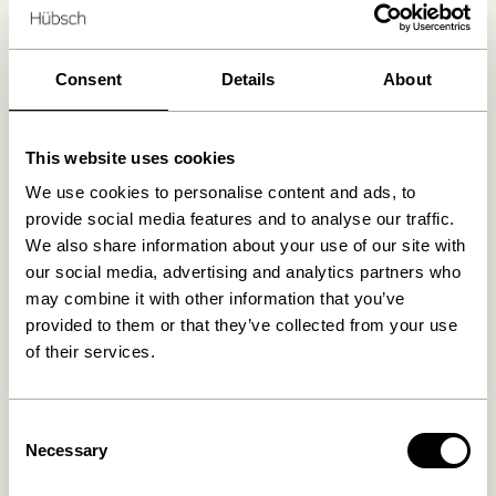
Consent
Details
About
Produits similaires
This website uses cookies
NOUVEAUTÉ
We use cookies to personalise content and ads, to
provide social media features and to analyse our traffic.
We also share information about your use of our site with
our social media, advertising and analytics partners who
may combine it with other information that you’ve
provided to them or that they’ve collected from your use
of their services.
Mush Lampe de table Mini
Tower Lampe de table
Laiton
Rouge
1.399,00
kr.
Consent
1.099,00
kr.
Necessary
Selection
Ajouter au panier
Ajouter au panier