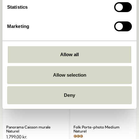
Statistics
Marketing
Arki Porte-revues
AtHand Organisateur
Naturel/ Multicoloré
Naturel
2.049,00
kr.
859,00
kr.
Ajouter au panier
Ajouter au panier
Allow all
Allow selection
Deny
Panorama Caisson murale
Folk Porte-photo Medium
Naturel
Naturel
1.799,00
kr.