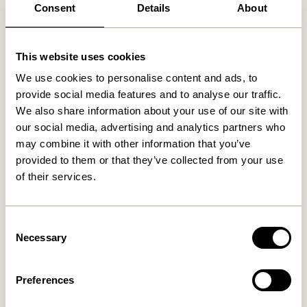
Consent
Details
About
This website uses cookies
We use cookies to personalise content and ads, to
provide social media features and to analyse our traffic.
We also share information about your use of our site with
our social media, advertising and analytics partners who
may combine it with other information that you’ve
Hide Boîte de rangement
Gap Tablette Naturel
provided to them or that they’ve collected from your use
Naturel
829,00
kr.
of their services.
649,00
kr.
Ajouter au panier
Ajouter au panier
Consent
Necessary
Selection
Preferences