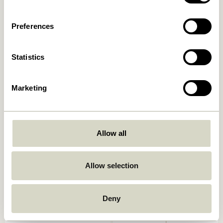
829,00
kr.
Ajouter au panier
Ajouter au panier
Preferences
Statistics
Marketing
Allow all
Serendipity Lampe murale
Kumu Lampe Ø18 Blanc
Noir
859,00
kr.
829,00
kr.
Allow selection
Ajouter au panier
Ajouter au panier
Deny