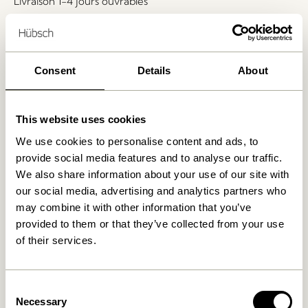
Livraison 1-4 jours ouvrables
Retour 30 jours
Livraison gratuite à partir de
499 DKK
*
Consent
Details
About
Produits similaires
This website uses cookies
We use cookies to personalise content and ads, to
provide social media features and to analyse our traffic.
We also share information about your use of our site with
our social media, advertising and analytics partners who
may combine it with other information that you’ve
provided to them or that they’ve collected from your use
of their services.
Cover Lampe murale Noir
Arte Lampe murale
Consent
Bleu/Sable
Necessary
Selection
859,00
kr.