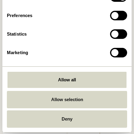
859,00
kr.
829,00
kr.
Ajouter au panier
Ajouter au panier
Preferences
Statistics
Marketing
Allow all
Zenith Lampe murale Laiton
Kumu Lampe Ø18 Blanc
999,00
kr.
859,00
kr.
Allow selection
Ajouter au panier
Ajouter au panier
Deny