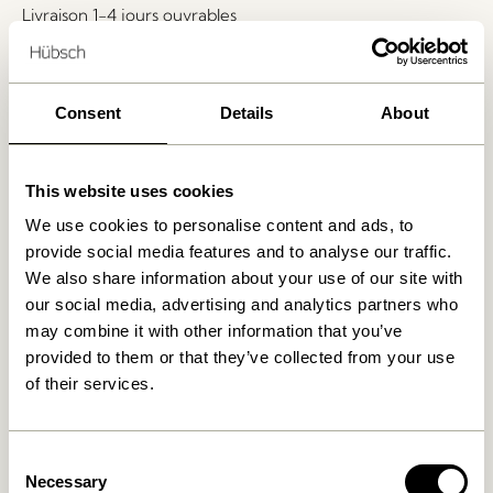
Livraison 1-4 jours ouvrables
Retour 30 jours
Livraison gratuite à partir de
499 DKK
*
Consent
Details
About
Produits similaires
This website uses cookies
We use cookies to personalise content and ads, to
provide social media features and to analyse our traffic.
We also share information about your use of our site with
our social media, advertising and analytics partners who
may combine it with other information that you’ve
provided to them or that they’ve collected from your use
of their services.
Consent
Cover Lampe murale Noir
Arte Lampe murale
Necessary
Bleu/Sable
Selection