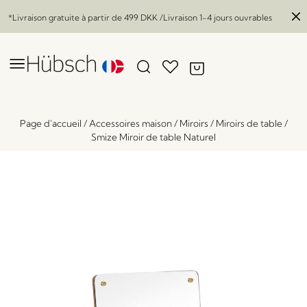
*Livraison gratuite à partir de
499 DKK
/Livraison 1-4 jours ouvrables
Page d'accueil
/
Accessoires maison
/
Miroirs
/
Miroirs de table
/
Smize Miroir de table Naturel