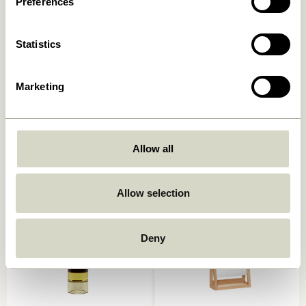
Preferences
Statistics
Marketing
Apply Cintre Noir
Flora Arrosoir Vert foncé
219,00
kr.
329,00
kr.
Allow all
Ajouter au panier
Ajouter au panier
Allow selection
Deny