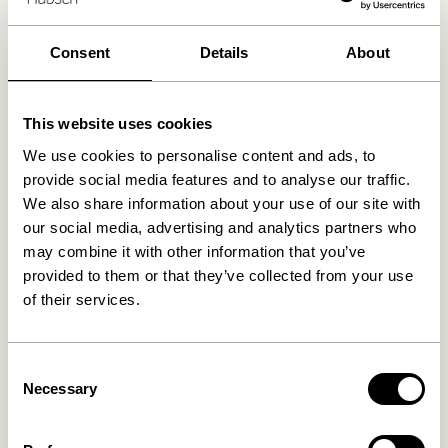
Consent
Details
About
Produits similaires
This website uses cookies
We use cookies to personalise content and ads, to
provide social media features and to analyse our traffic.
We also share information about your use of our site with
our social media, advertising and analytics partners who
may combine it with other information that you’ve
provided to them or that they’ve collected from your use
of their services.
Nomad Pot de fleurs Large
Always Tabouret Naturel
Naturel
1.149,00
kr.
1.299,00
kr.
Consent
Ajouter au panier
Ajouter au panier
Necessary
Selection