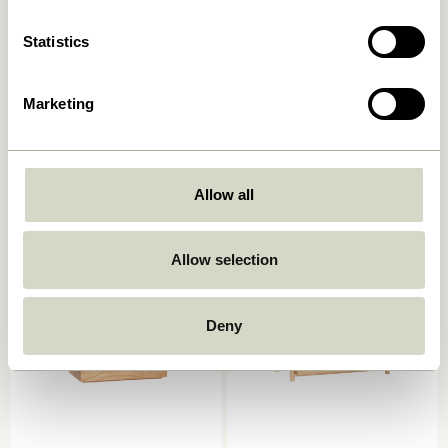
Statistics
Marketing
Grip Agrafe Noir
Beak Agrafes Laiton (set de
8)
34,00
kr.
329,00
kr.
Allow all
Ajouter au panier
Ajouter au panier
Allow selection
Deny