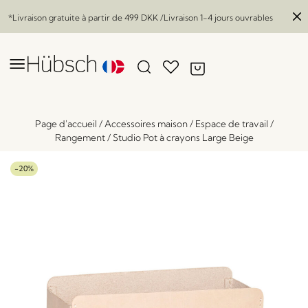
*Livraison gratuite à partir de
499 DKK
/Livraison 1-4 jours ouvrables
Page d'accueil
/
Accessoires maison
/
Espace de travail
/
Rangement
/
Studio Pot à crayons Large Beige
-20%