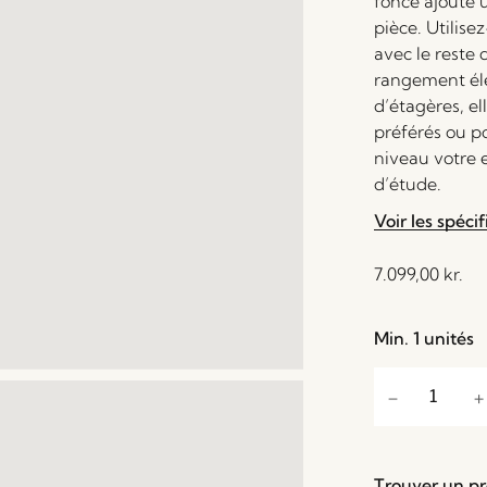
foncé ajoute 
pièce. Utilis
avec le reste 
rangement élé
d’étagères, el
préférés ou po
niveau votre 
d’étude.
Voir les spécif
7.099,00
kr.
Min. 1 unités
Trouver un p