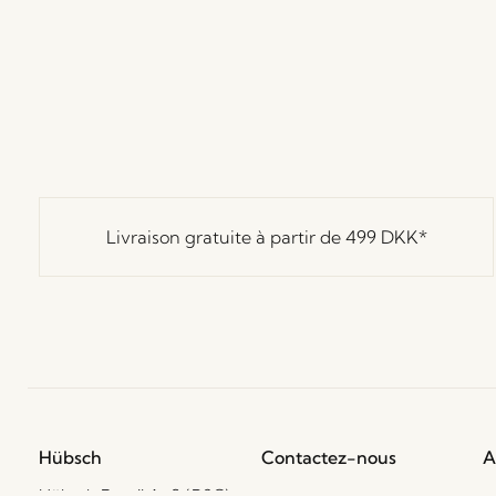
Livraison gratuite à partir de
499 DKK
*
Hübsch
Contactez-nous
A
Hübsch Retail ApS (B2C)