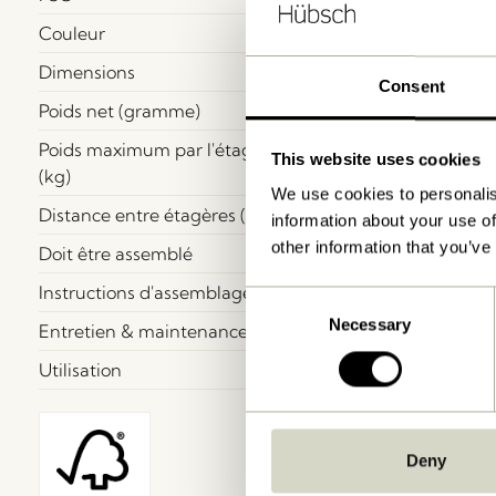
Couleur
Dimensions
Consent
Poids net (gramme)
Poids maximum par l'étagère
This website uses cookies
(kg)
We use cookies to personalis
Distance entre étagères (cm)
information about your use of
other information that you’ve
Doit être assemblé
Instructions d'assemblage
Consent
Necessary
Selection
Entretien & maintenance
Utilisation
Deny