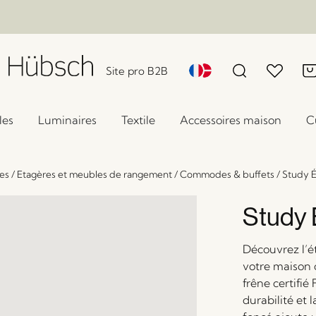
Site pro B2B
les
Luminaires
Textile
Accessoires maison
C
es
/
Etagères et meubles de rangement
/
Commodes & buffets
/
Study É
Study 
Découvrez l’é
votre maison 
frêne certifié
durabilité et 