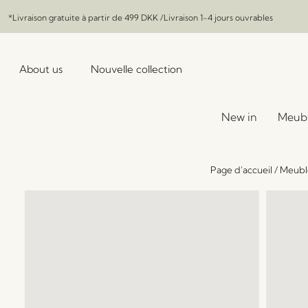
*Livraison gratuite à partir de
499 DKK
/Livraison 1-4 jours ouvrables
About us
Nouvelle collection
New in
Meub
Page d'accueil
/
Meubl