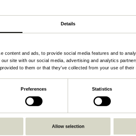
Noir, Bleu foncé, Gris
45x42xh177cm
Details
48.500
20
e content and ads, to provide social media features and to analy
16, 34
 our site with our social media, advertising and analytics partn
 provided to them or that they’ve collected from your use of their
Oui
Télécharger
Preferences
Statistics
Voir les instructions
À l'intérieur
Allow selection