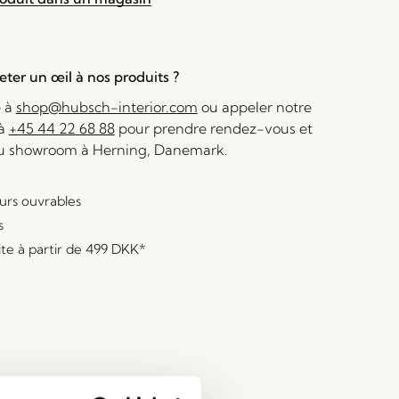
ter un œil à nos produits ?
e à
shop@hubsch-interior.com
ou appeler notre
 à
+45 44 22 68 88
pour prendre rendez-vous et
au showroom à Herning, Danemark.
ours ouvrables
s
ite à partir de
499 DKK
*