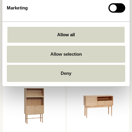
Marketing
Allow all
Ulterior Skab Natur
Prime Reol Natur
Allow selection
6.599,00
kr.
10.549,00
kr.
Tilføj til kurv
Tilføj til kurv
Deny