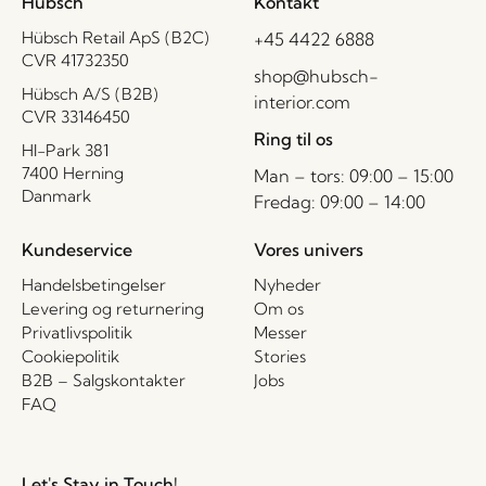
Hübsch
Kontakt
Hübsch Retail ApS (B2C)
+45 4422 6888
CVR 41732350
shop@hubsch-
Hübsch A/S (B2B)
interior.com
CVR 33146450
Ring til os
HI-Park 381
7400 Herning
Man – tors: 09:00 – 15:00
Danmark
Fredag: 09:00 – 14:00
Kundeservice
Vores univers
Handelsbetingelser
Nyheder
Levering og returnering
Om os
Privatlivspolitik
Messer
Cookiepolitik
Stories
B2B – Salgskontakter
Jobs
FAQ
Let's Stay in Touch!