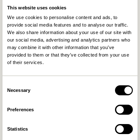
This website uses cookies
We use cookies to personalise content and ads, to
Relaterede varer
provide social media features and to analyse our traffic.
We also share information about your use of our site with
our social media, advertising and analytics partners who
may combine it with other information that you’ve
provided to them or that they’ve collected from your use
of their services.
Consent
Necessary
Selection
Nobby Skænk Natur
Nobby Konsolbord Natur
8.099,00
kr.
3.849,00
kr.
Preferences
Tilføj til kurv
Tilføj til kurv
Statistics