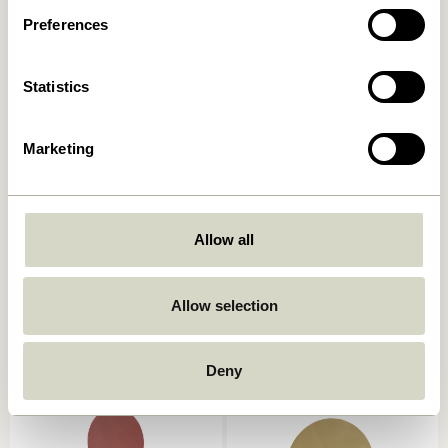
Preferences
Statistics
Marketing
Spot Crochets Multicoloré
Loop Porte-serviettes Gris
Allow all
(set de 3)
clair
359,00
kr.
309,00
kr.
Allow selection
Ajouter au panier
Ajouter au panier
Deny