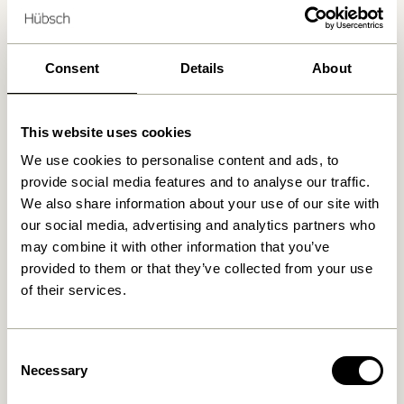
Livraison gratuite à partir de
499 DKK
*
Consent
Details
About
Produits similaires
This website uses cookies
We use cookies to personalise content and ads, to
provide social media features and to analyse our traffic.
We also share information about your use of our site with
our social media, advertising and analytics partners who
may combine it with other information that you’ve
provided to them or that they’ve collected from your use
of their services.
Nami Crochet Jaune
Entre Crochet Small Naturel
Consent
169,00
kr.
36,00
kr.
Necessary
Selection
Ajouter au panier
Ajouter au panier