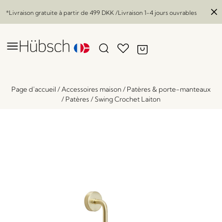
*Livraison gratuite à partir de
499 DKK
/Livraison 1-4 jours ouvrables
Page d'accueil
/
Accessoires maison
/
Patères & porte-manteaux
/
Patères
/
Swing Crochet Laiton