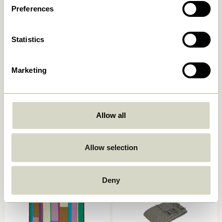
Preferences
Statistics
Marketing
Pavilion Plaid Block
Pavilion Plaid Block
Coral/ Multicoloré
Bleu/ Multicoloré
Allow all
999,00
kr.
999,00
kr.
Ajouter au panier
Ajouter au panier
Allow selection
Deny