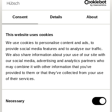
Produits similaires
Consent
Details
About
This website uses cookies
We use cookies to personalise content and ads, to
provide social media features and to analyse our traffic.
We also share information about your use of our site with
our social media, advertising and analytics partners who
may combine it with other information that you’ve
provided to them or that they’ve collected from your use
of their services.
Tento Plaid Jaune
Tento Plaid Vert
999,00
kr.
999,00
kr.
Consent
Ajouter au panier
Ajouter au panier
Necessary
Selection