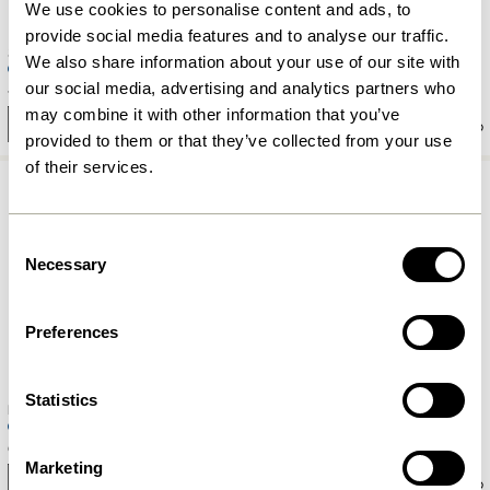
We use cookies to personalise content and ads, to
provide social media features and to analyse our traffic.
Shell Plaid Blå/Hvid
Kiosk Glasskål Blå
We also share information about your use of our site with
our social media, advertising and analytics partners who
449,00
kr.
199,00
kr.
may combine it with other information that you’ve
Tilføj til kurv
Tilføj til kurv
provided to them or that they’ve collected from your use
of their services.
Consent
Necessary
Selection
Preferences
Statistics
Block Vase Blå
Sculpt Bogstøtte Blå/Klar
669,00
kr.
859,00
kr.
Marketing
Tilføj til kurv
Tilføj til kurv