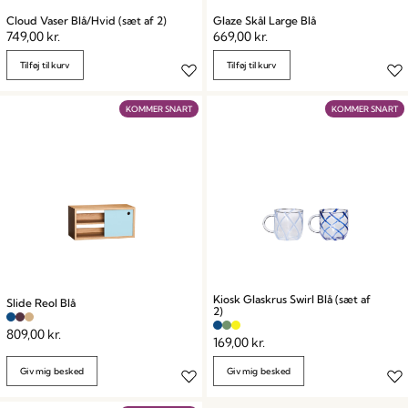
Cloud Vaser Blå/Hvid (sæt af 2)
Glaze Skål Large Blå
749,00
kr.
669,00
kr.
Tilføj til kurv
Tilføj til kurv
KOMMER SNART
KOMMER SNART
Kiosk Glaskrus Swirl Blå (sæt af
Slide Reol Blå
2)
809,00
kr.
169,00
kr.
Giv mig besked
Giv mig besked