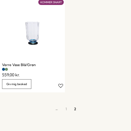
KOMMER SNART
Verre Vase Blå/Grøn
559,00
kr.
Giv mig besked
←
1
2