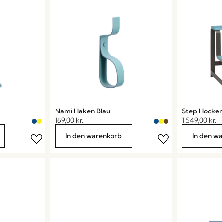
Nami Haken Blau
Step Hocker
169,00
kr.
1.549,00
kr.
In den warenkorb
In den w