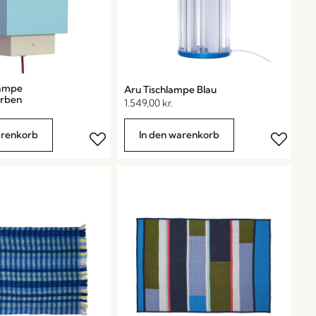
lampe
Aru Tischlampe Blau
arben
1.549,00
kr.
arenkorb
In den warenkorb