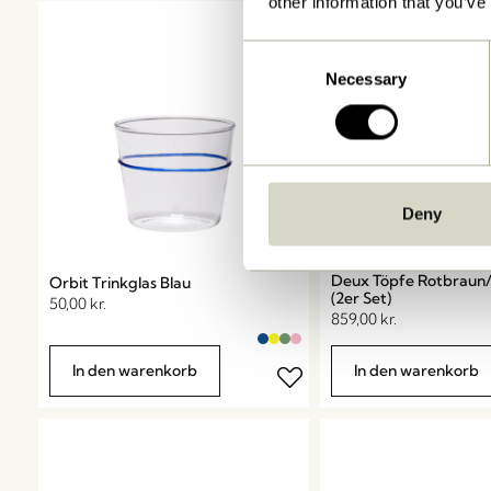
other information that you’ve
Consent
Necessary
Selection
Deny
Deux Töpfe Rotbraun/
Orbit Trinkglas Blau
(2er Set)
50,00
kr.
859,00
kr.
In den warenkorb
In den warenkorb