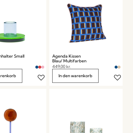
nhalter Small
Agenda Kissen
Blau/ Multifarben
449,00
kr.
arenkorb
In den warenkorb