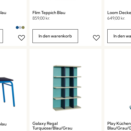
lau
Flim Teppich Blau
Loom Decke
859,00
kr.
649,00
kr.
In den warenkorb
In den w
Galaxy Regal
Play Küchen
blau
Turquiose/Blau/Grau
Blau/Grau/