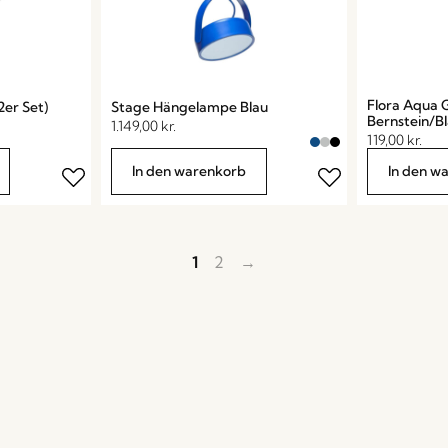
Flora Aqua 
er Set)
Stage Hängelampe Blau
Bernstein/B
1.149,00
kr.
119,00
kr.
In den warenkorb
In den w
1
2
→