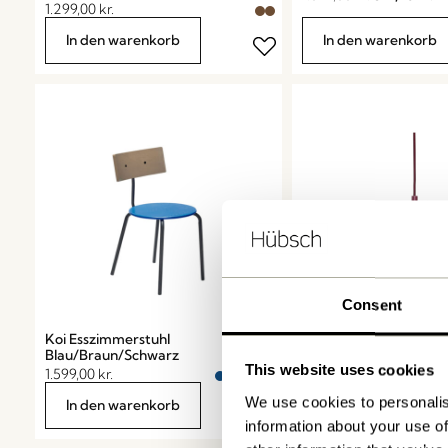
1.299,00
kr.
In den warenkorb
In den warenkorb
Consent
Koi Esszimmerstuhl
Luminary Hängelamp
Blau/Braun/Schwarz
Burgundy/Blau
This website uses cookies
1.599,00
kr.
619,00
kr.
We use cookies to personalis
In den warenkorb
In den warenkorb
information about your use of