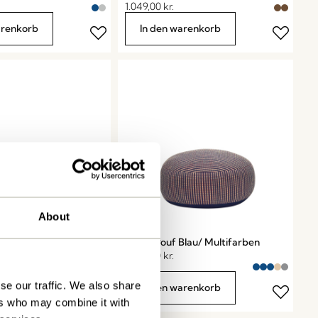
1.049,00
kr.
arenkorb
In den warenkorb
About
are Lampe Blau
Mochi Pouf Blau/ Multifarben
1.549,00
kr.
se our traffic. We also share
arenkorb
In den warenkorb
ers who may combine it with