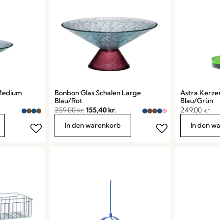
 Medium
Bonbon Glas Schalen Large
Astra Kerze
Blau/Rot
Blau/Grün
259,00
kr.
155,40
kr.
249,00
kr.
In den warenkorb
In den w