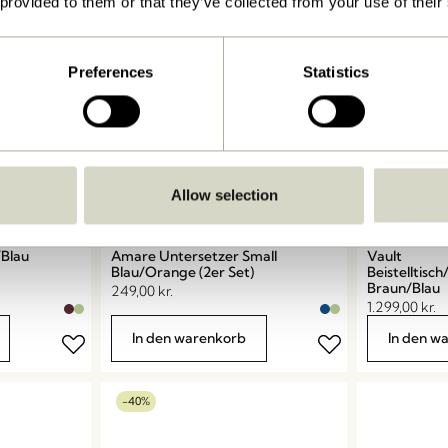
 provided to them or that they’ve collected from your use of their
Preferences
Statistics
Allow selection
Blau
Amare Untersetzer Small
Vault
Blau/Orange (2er Set)
Beistelltis
Braun/Blau
249,00
kr.
1.299,00
kr.
In den warenkorb
In den w
-40%