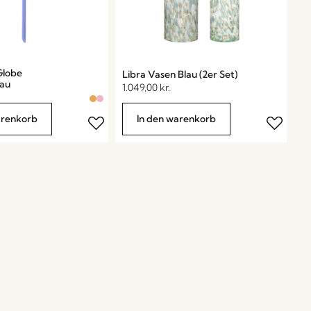
Globe
Libra Vasen Blau (2er Set)
lau
1.049,00
kr.
arenkorb
In den warenkorb