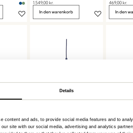
1.549,00
kr.
469,00
kr.
In den warenkorb
In den w
Details
e
Luminary Hängelampe
Mush Tragb
Blau/Hellgrün
749,00
kr.
619,00
kr.
e content and ads, to provide social media features and to analy
In den warenkorb
In den w
 our site with our social media, advertising and analytics partn