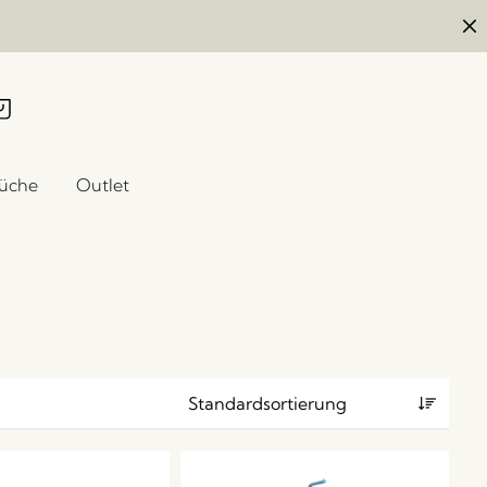
üche
Outlet