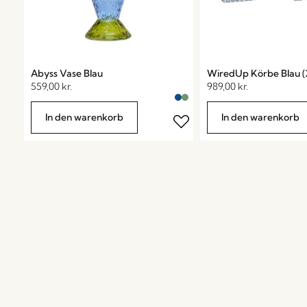
Abyss Vase Blau
WiredUp Körbe Blau (2
559,00
kr.
989,00
kr.
In den warenkorb
In den warenkorb