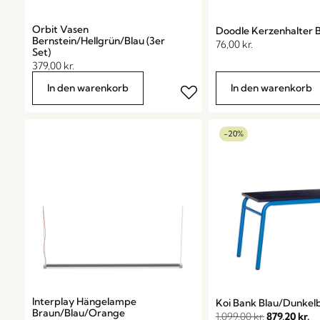
Orbit Vasen
Doodle Kerzenhalter B
Bernstein/Hellgrün/Blau (3er
76,00
kr.
Set)
379,00
kr.
In den warenkorb
In den warenkorb
-20%
Interplay Hängelampe
Koi Bank Blau/Dunkel
Braun/Blau/Orange
1.099,00
kr.
879,20
kr.