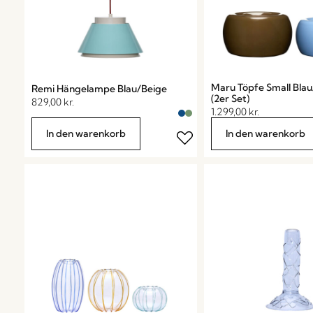
Maru Töpfe Small Bla
Remi Hängelampe Blau/Beige
(2er Set)
829,00
kr.
1.299,00
kr.
In den warenkorb
In den warenkorb