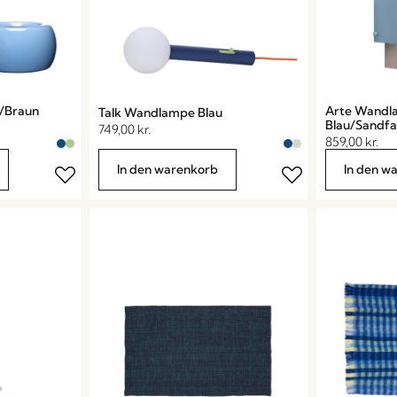
u/Braun
Arte Wand
Talk Wandlampe Blau
Blau/Sandf
749,00
kr.
859,00
kr.
In den warenkorb
In den w