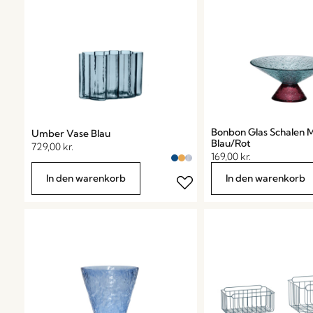
Bonbon Glas Schalen
Umber Vase Blau
Blau/Rot
729,00
kr.
169,00
kr.
In den warenkorb
In den warenkorb