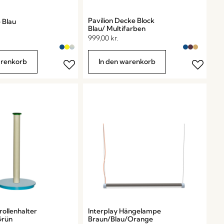
Pavilion Decke Block
 Blau
Blau/ Multifarben
999,00
kr.
arenkorb
In den warenkorb
rollenhalter
Interplay Hängelampe
Grün
Braun/Blau/Orange