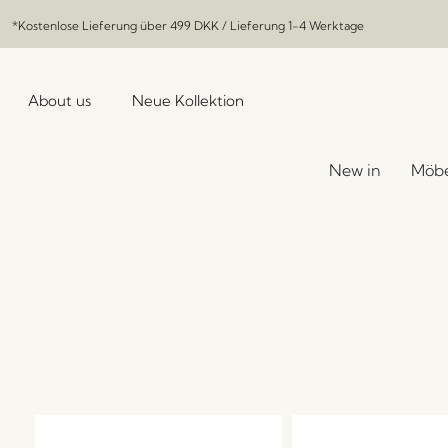
*Kostenlose Lieferung über
499 DKK
/ Lieferung 1-4 Werktage
About us
Neue Kollektion
New in
Möbe