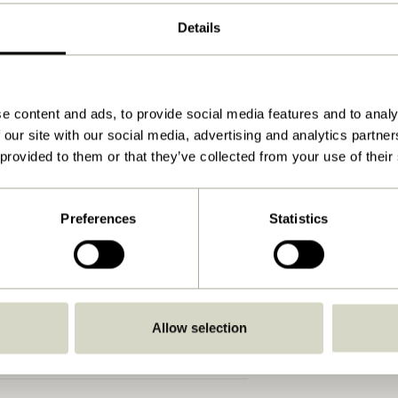
ø15xh18, ø17xh25cm
Details
2000, 4500
3.056
e content and ads, to provide social media features and to analy
Se vejledning
 our site with our social media, advertising and analytics partn
Ja
 provided to them or that they’ve collected from your use of their
Nej
Ja
Preferences
Statistics
Indendørs
Ja
Allow selection