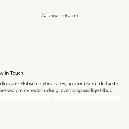
30 dages returret
ay in Touch!
 dig vores Hübsch-nyhedsbrev, og vær blandt de første
å besked om nyheder, udsalg, events og særlige tilbud.
cepterer at modtage personlige e-mails fra Hübsch Retail. Jeg kan til
 tid trække mit samtykke tilbage. Jeg bekræfter, at jeg er mindst 15 år
l.
Læs mere