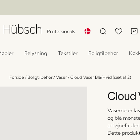
Professionals
øbler
Belysning
Tekstiler
Boligtilbehør
Køk
Forside
/
Boligtilbehør
/
Vaser
/
Cloud Vaser Blå/Hvid (sæt af 2)
Cloud 
Vaserne er lav
og blå mønste
er iøjnefalde
Dette produkt