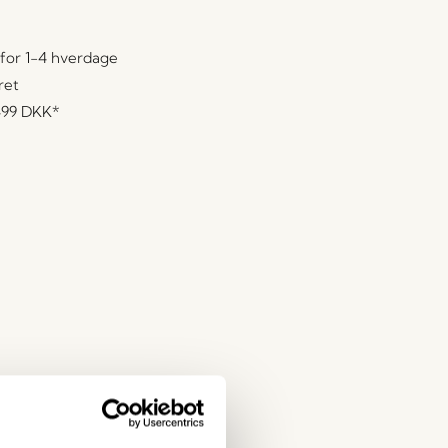
for 1-4 hverdage
ret
499 DKK
*