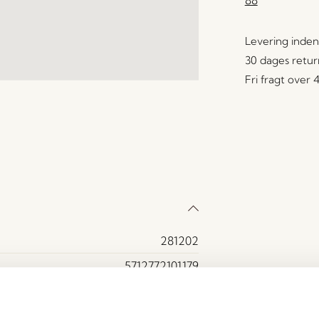
88
Levering inden
30 dages retur
Fri fragt over
281202
5712772101179
Glas
Blå, Hvid