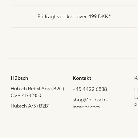
Fri fragt ved køb over
499 DKK
*
Hübsch
Kontakt
K
Hübsch Retail ApS (B2C)
+45 4422 6888
H
CVR 41732350
L
shop@hubsch-
P
Hübsch A/S (B2B)
interior.com
CVR 33146450
C
Ring til os
B
HI-Park 381
Man – tors: 09:00 –
F
7400 Herning
15:00
Danmark