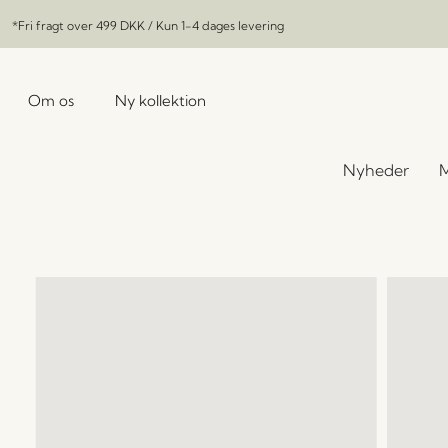
*Fri fragt over
499 DKK
/ Kun 1-4 dages levering
Om os
Ny kollektion
Nyheder
M