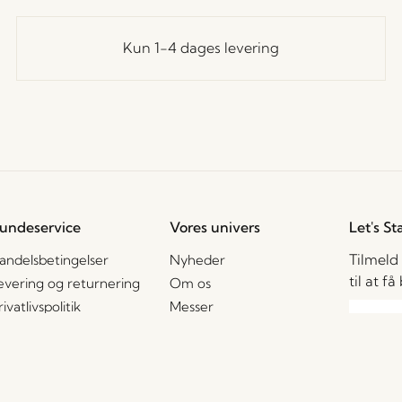
Kun 1-4 dages levering
undeservice
Vores univers
Let's St
Tilmeld
andelsbetingelser
Nyheder
til at f
evering og returnering
Om os
rivatlivspolitik
Messer
ookiepolitik
Stories
2B – Salgskontakter
Jobs
Jeg ac
AQ
enhver
gamme