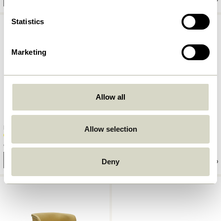
Statistics
Marketing
Allow all
Kiosk Glas Gul
Aki Sengetøj 80/220 Blå/Gul
Allow selection
62,00
kr.
699,00
kr.
Tilføj til kurv
Tilføj til kurv
Deny