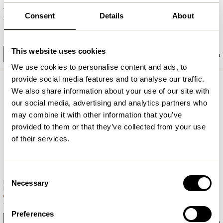
Vault
Tick Magasinholder Sand/Gul
Sidebord/Opbevaringskasse
Consent
Details
About
1.249,00
kr.
874,30
kr.
Grå/Gul
1.299,00
kr.
909,30
kr.
This website uses cookies
Tilføj til kurv
Tilføj til kurv
We use cookies to personalise content and ads, to
provide social media features and to analyse our traffic.
We also share information about your use of our site with
our social media, advertising and analytics partners who
may combine it with other information that you’ve
provided to them or that they’ve collected from your use
of their services.
Consent
District Opbevaringskasse Small
Necessary
Astro Fyrfadsstage Brun/Gul
Selection
Brun/Gul
559,00
kr.
129,00
kr.
Preferences
Tilføj til kurv
Tilføj til kurv