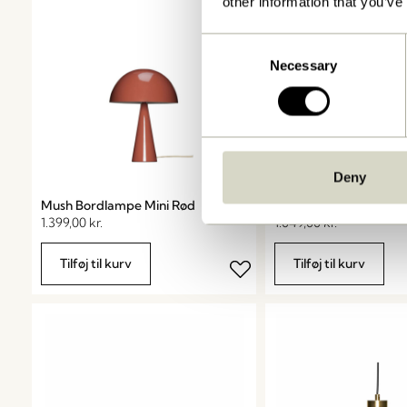
other information that you’ve
Consent
Necessary
Selection
Deny
Mush Bordlampe Mini Rød
Ray Pendel Sort
1.399,00
kr.
1.049,00
kr.
Tilføj til kurv
Tilføj til kurv