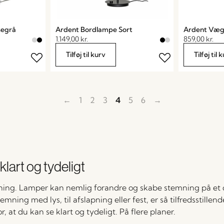
segrå
Ardent Bordlampe Sort
Ardent Væg
1.149,00
kr.
859,00
kr.
Tilføj til kurv
Tilføj til 
←
1
2
3
4
5
6
→
klart og tydeligt
sning. Lamper kan nemlig forandre og skabe stemning på et ø
mning med lys, til afslapning eller fest, er så tilfredsstillend
 at du kan se klart og tydeligt. På flere planer.