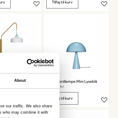
kurv
Tilføj til kurv
About
glampe Grøn
Mush Bordlampe Mini Lyseblå
1.399,00
kr.
kurv
Tilføj til kurv
se our traffic. We also share
ers who may combine it with