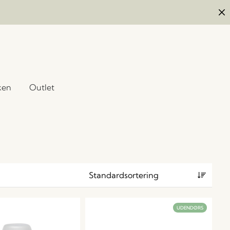
ken
Outlet
UDENDØRS