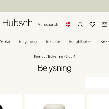
Professionals
øbler
Belysning
Tekstiler
Boligtilbehør
Køk
Forside
/
Belysning
/
Side 4
Belysning