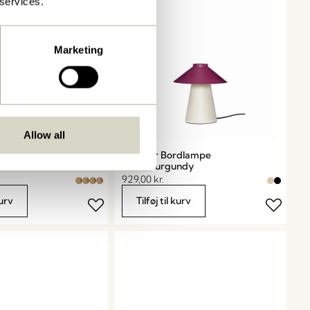
 services.
Marketing
Allow all
Chipper Bordlampe
l Trapez Natur
Sand/Burgundy
929,00
kr.
kurv
Tilføj til kurv