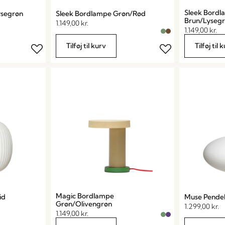
Sleek Bord
ysegrøn
Sleek Bordlampe Grøn/Rød
Brun/Lyseg
1.149,00
kr.
1.149,00
kr.
Tilføj til kurv
Tilføj til 
Magic Bordlampe
id
Muse Pendel 
Grøn/Olivengrøn
1.299,00
kr.
1.149,00
kr.