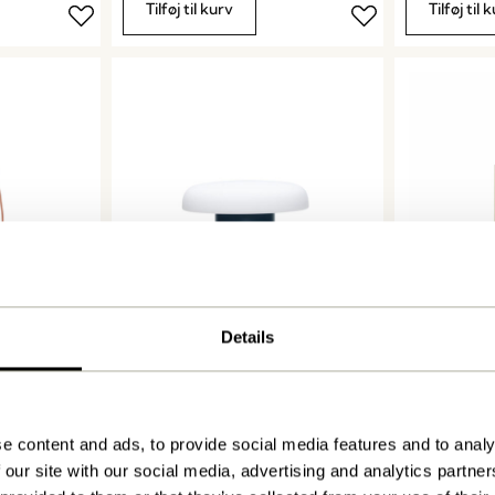
Tilføj til kurv
Tilføj til 
Details
Ateliers Bordlampe
Current Væ
Mørkeblå/Hvid
1.599,00
kr.
939,00
kr.
Tilføj til kurv
Tilføj til 
e content and ads, to provide social media features and to analy
 our site with our social media, advertising and analytics partn