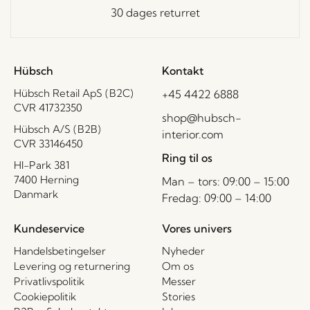
30 dages returret
Hübsch
Kontakt
Hübsch Retail ApS (B2C)
+45 4422 6888
CVR 41732350
shop@hubsch-
Hübsch A/S (B2B)
interior.com
CVR 33146450
Ring til os
HI-Park 381
7400 Herning
Man – tors: 09:00 – 15:00
Danmark
Fredag: 09:00 – 14:00
Kundeservice
Vores univers
Handelsbetingelser
Nyheder
Levering og returnering
Om os
Privatlivspolitik
Messer
Cookiepolitik
Stories