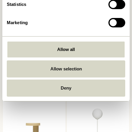
Statistics
Marketing
Allow all
Book Bordlampe
Mush Bordlampe Mini Lys
Allow selection
Sand
749,00
kr.
1.399,00
kr.
Tilføj til kurv
Tilføj til kurv
Deny