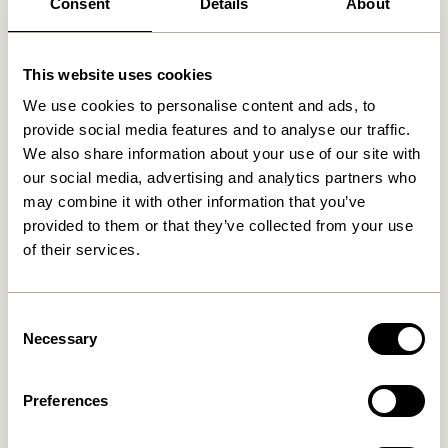
Consent
Details
About
Fri fragt over
499 DKK
*
This website uses cookies
Relaterede varer
We use cookies to personalise content and ads, to
provide social media features and to analyse our traffic.
We also share information about your use of our site with
NYHED
our social media, advertising and analytics partners who
may combine it with other information that you’ve
provided to them or that they’ve collected from your use
of their services.
Consent
Necessary
Selection
Mush Bordlampe Mini
Tower Bordlampe Rød
Messingfarve
1.399,00
kr.
Preferences
1.099,00
kr.
Tilføj til kurv
Tilføj til kurv