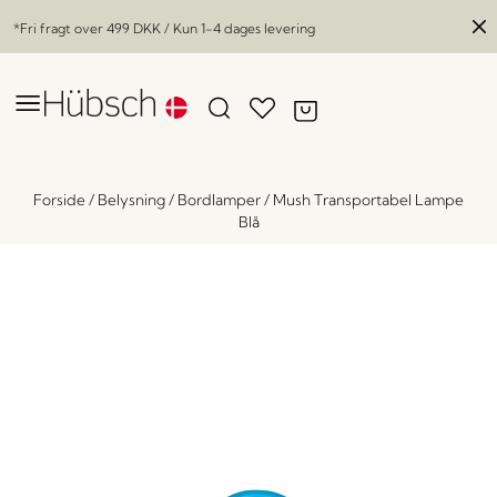
*Fri fragt over
499 DKK
/ Kun 1-4 dages levering
Forside
/
Belysning
/
Bordlamper
/
Mush Transportabel Lampe
Blå