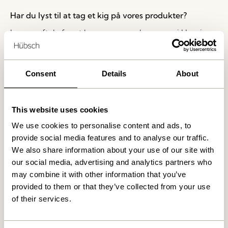
Har du lyst til at tag et kig på vores produkter?
Lav en aftale for at besøge vores showroom i Herning.
Skriv venligst til
shop@hubsch-interior.com
eller ring
til vores kundeservice for at lave en aftale på
nummeret
+45 44 22 68 88
Consent
Details
About
Levering indenfor 1-4 hverdage
This website uses cookies
30 dages returret
Fri fragt over
499 DKK
*
We use cookies to personalise content and ads, to
provide social media features and to analyse our traffic.
We also share information about your use of our site with
our social media, advertising and analytics partners who
Relaterede varer
may combine it with other information that you’ve
provided to them or that they’ve collected from your use
of their services.