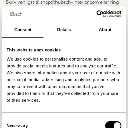
Skriv venligst til
shop@hubsch-interior.com
eller ring
til vores kundeservice for at lave en aftale på
nummeret
+45 44 22 68 88
Consent
Details
About
Levering indenfor 1-4 hverdage
30 dages returret
Fri fragt over
499 DKK
*
This website uses cookies
We use cookies to personalise content and ads, to
provide social media features and to analyse our traffic.
We also share information about your use of our site with
Relaterede varer
our social media, advertising and analytics partners who
may combine it with other information that you’ve
provided to them or that they’ve collected from your use
of their services.
Consent
Necessary
Selection