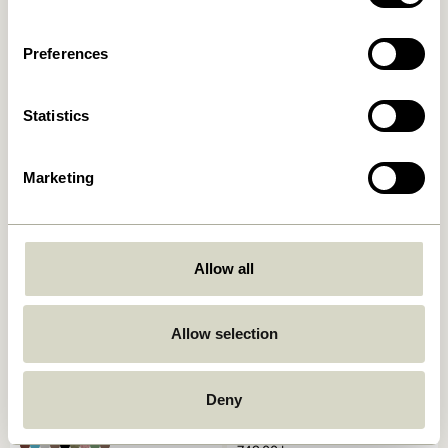
Preferences
Taten Transportabel Lampe
Taten Transportabel Lampe
Messingfarve
Sand
Statistics
749,00
kr.
749,00
kr.
Tilføj til kurv
Tilføj til kurv
Marketing
Allow all
Allow selection
Deny
BringMe Transportabel
Mush Transportabel Lampe
Lampe Mini Metalisk
Mat Sort
Bourgogne