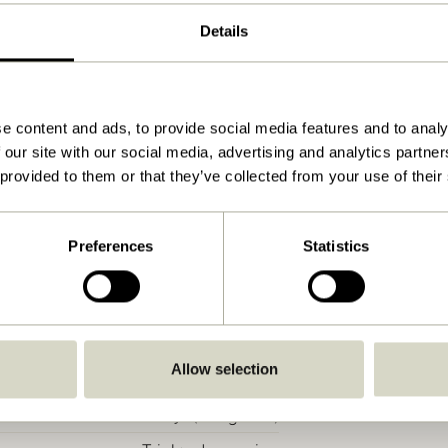
ø25xh28cm
Details
2.600
Download
e content and ads, to provide social media features and to analy
Se vejledning
 our site with our social media, advertising and analytics partn
3,0
 provided to them or that they’ve collected from your use of their
180,00
Ikke-udskiftelig LED
Preferences
Statistics
IP44
Intet stik
Genopladelig
Allow selection
Ja
Ja (Integreret)