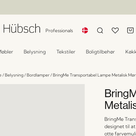
Professionals
øbler
Belysning
Tekstiler
Boligtilbehør
Køk
e
/
Belysning
/
Bordlamper
/
BringMe Transportabel Lampe Metalisk Mø
BringM
Metali
BringMe Trans
designet til at
otte farvemul