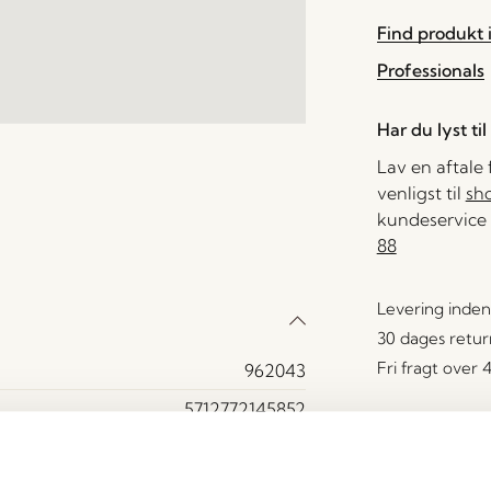
Find produkt i
Professionals
Har du lyst ti
Lav en aftale
venligst til
sh
kundeservice 
88
Levering inden
30 dages retur
Fri fragt over
962043
5712772145852
Acrylic (5%), Jern
Metalisk Mørkegrøn