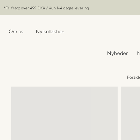
*Fri fragt over
499 DKK
/ Kun 1-4 dages levering
Om os
Ny kollektion
Nyheder
M
Forsid