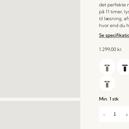
det perfekte m
på 11 timer, ly
til læsning, a
hvor end du h
Se specifikati
1.299,00
kr.
Min. 1 stk