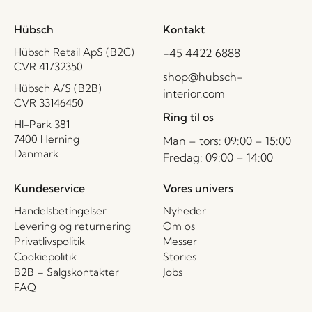
Hübsch
Kontakt
Hübsch Retail ApS (B2C)
+45 4422 6888
CVR 41732350
shop@hubsch-
Hübsch A/S (B2B)
interior.com
CVR 33146450
Ring til os
HI-Park 381
7400 Herning
Man – tors: 09:00 – 15:00
Danmark
Fredag: 09:00 – 14:00
Kundeservice
Vores univers
Handelsbetingelser
Nyheder
Levering og returnering
Om os
Privatlivspolitik
Messer
Cookiepolitik
Stories
B2B – Salgskontakter
Jobs
FAQ