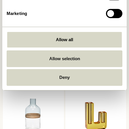
Marketing
Allow all
Deux Potte Rødbrun/Blå
Deux Potte Lysegrøn/Sand
(sæt af 2)
(sæt af 2)
Allow selection
859,00
kr.
859,00
kr.
Tilføj til kurv
Tilføj til kurv
Deny