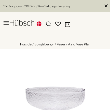
*Fri fragt over
499 DKK
/ Kun 1-4 dages levering
Forside
/
Boligtilbehør
/
Vaser
/
Aino Vase Klar