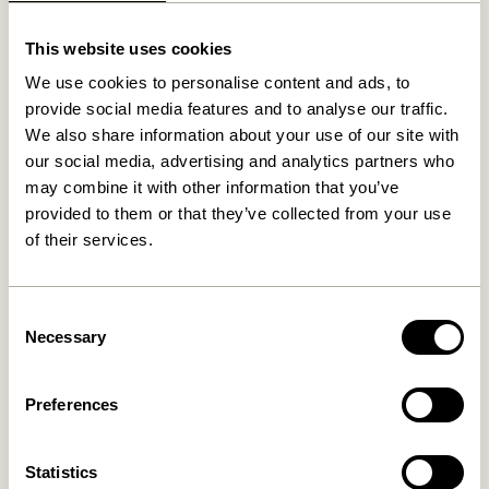
Relaterede varer
This website uses cookies
We use cookies to personalise content and ads, to
provide social media features and to analyse our traffic.
We also share information about your use of our site with
our social media, advertising and analytics partners who
may combine it with other information that you’ve
provided to them or that they’ve collected from your use
of their services.
Consent
Lote Vase Sand
Fuyu Vaser Orange (sæt af
Necessary
Selection
3)
469,00
kr.
529,00
kr.
Preferences
Tilføj til kurv
Tilføj til kurv
Statistics