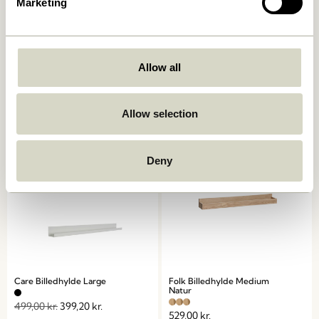
Marketing
Arki Magasinholder
Panorama Vægskab Natur
Allow all
Natur/ Flerfarvet
1.799,00
kr.
2.049,00
kr.
Tilføj til kurv
Tilføj til kurv
Allow selection
-20%
Deny
Care Billedhylde Large
Folk Billedhylde Medium
Natur
499,00
kr.
399,20
kr.
529,00
kr.