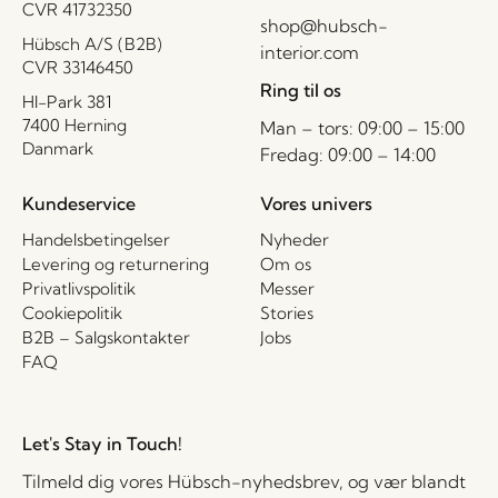
CVR 41732350
shop@hubsch-
Hübsch A/S (B2B)
interior.com
CVR 33146450
Ring til os
HI-Park 381
7400 Herning
Man – tors: 09:00 – 15:00
Danmark
Fredag: 09:00 – 14:00
Kundeservice
Vores univers
Handelsbetingelser
Nyheder
Levering og returnering
Om os
Privatlivspolitik
Messer
Cookiepolitik
Stories
B2B – Salgskontakter
Jobs
FAQ
Let's Stay in Touch!
Tilmeld dig vores Hübsch-nyhedsbrev, og vær blandt